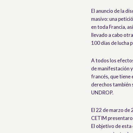
El anuncio de la di
masivo: una petici
en toda Francia, as
llevado a cabo otr
100 días de lucha 
A todos los efect
de manifestación y
francés, que tiene
derechos también se
UNDROP.
El 22 de marzo de 
CETIM presentaron
El objetivo de esta