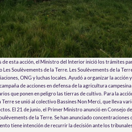
de esta acción, el Ministro del Interior inició los trámites par
o Les Soulèvements de la Terre. Les Soulèvements de la Terre
iaciones, ONG y luchas locales. Ayudó a organizar la acción 
campaña de acciones en defensa de la agricultura campesina
ios que ponen en peligro las tierras de cultivo. Para la acció
 Terre se unió al colectivo Bassines Non Merci, que lleva var
tos. El 21 de junio, el Primer Ministro anunció en Consejo de
Soulèvements de la Terre. Se han anunciado concentraciones
ento tiene intención de recurrir la decisión ante los tribunales