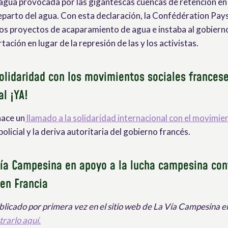
gua provocada por las gigantescas cuencas de retención en F
reparto del agua. Con esta declaración, la Confédération Pays
tos proyectos de acaparamiento de agua e instaba al gobiern
tación en lugar de la represión de las y los activistas.
olidaridad con los movimientos sociales franceses
al ¡YA!
hace un
llamado a la solidaridad internacional con el movimie
policial y la deriva autoritaria del gobierno francés.
Vía Campesina en apoyo a la lucha campesina con
en Francia
ublicado por primera vez en el sitio web de La Vía Campesina 
rarlo aquí.