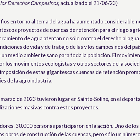
los Derechos Campesinos
, actualizado el 21/06/23)
safios en torno al tema del agua ha aumentado considerablem
ntescos proyectos de cuencas de retención para el riego agrí
ramiento de agua atentan no sólo contra el derecho al agua
iciones de vida y de trabajo de las y los campesinos del paí
a un medio ambiente sano para toda la población. El movimie
r los movimientos ecologistas y otros sectores de la sociedad
a imposición de estas gigantescas cuencas de retención promo
ies de la agroindustria.
e marzo de 2023 tuvieron lugar en Sainte-Soline, en el depar
izaciones masivas contra estos proyectos.
ores, 30.000 personas participaron en la acción. Uno de los 
las obras de construcción de las cuencas, pero sólo un núme