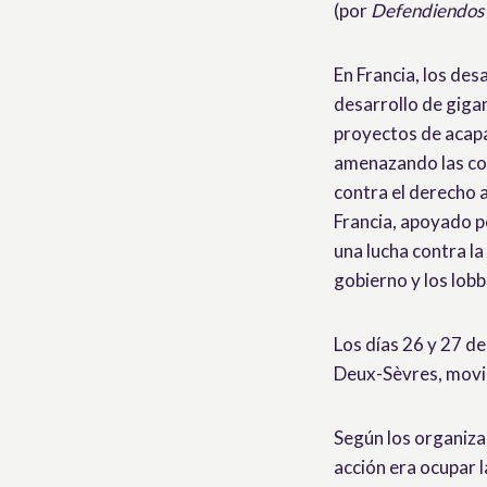
(por
Defendiendos 
En Francia, los de
desarrollo de giga
proyectos de acapa
amenazando las cond
contra el derecho 
Francia, apoyado po
una lucha contra l
gobierno y los lobb
Los días 26 y 27 d
Deux-Sèvres, movil
Según los organizad
acción era ocupar 