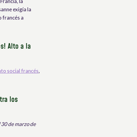
rancia, la
anne exigía la
o francés a
! Alto a la
nto social francés
,
tra los
el 30 de marzo de