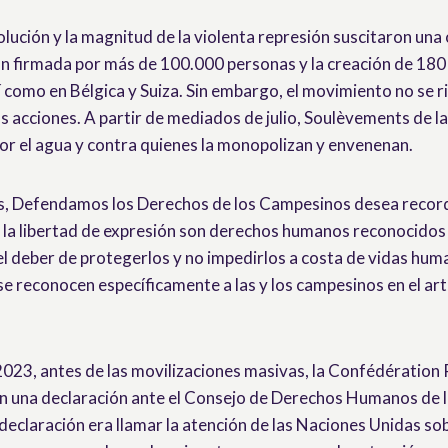
solución y la magnitud de la violenta represión suscitaron un
ón firmada por más de 100.000 personas y la creación de 18
í como en Bélgica y Suiza. Sin embargo, el movimiento no se ri
as acciones. A partir de mediados de julio, Soulèvements de l
por el agua y contra quienes la monopolizan y envenenan.
os, Defendamos los Derechos de los Campesinos desea record
 la libertad de expresión son derechos humanos reconocidos 
 el deber de protegerlos y no impedirlos a costa de vidas hum
 reconocen específicamente a las y los campesinos en el artí
2023, antes de las movilizaciones masivas, la Confédération 
 una declaración ante el Consejo de Derechos Humanos de 
 declaración era llamar la atención de las Naciones Unidas sob