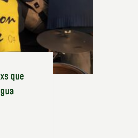
nxs que
agua