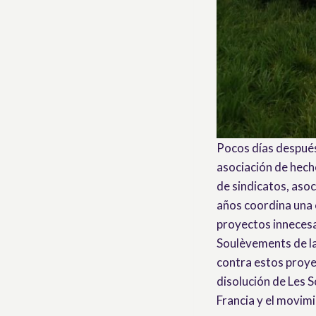
Pocos días después 
asociación de hech
de sindicatos, asoc
años coordina una 
proyectos innecesar
Soulèvements de la
contra estos proyec
disolución de Les 
Francia y el movimi