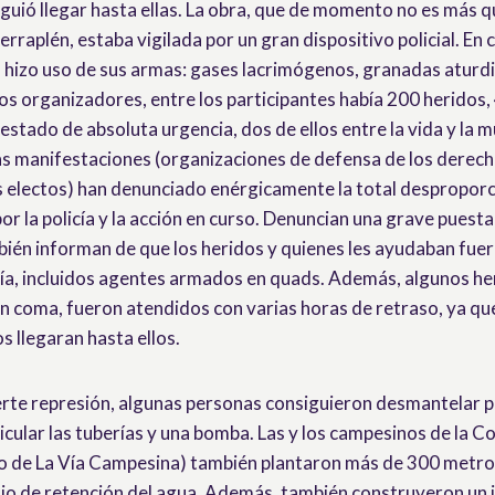
iguió llegar hasta ellas. La obra, que de momento no es más 
erraplén, estaba vigilada por un gran dispositivo policial. En
ía hizo uso de sus armas: gases lacrimógenos, granadas aturd
los organizadores, entre los participantes había 200 heridos,
estado de absoluta urgencia, dos de ellos entre la vida y la m
s manifestaciones (organizaciones de defensa de los derec
s electos) han denunciado enérgicamente la total desproporc
or la policía y la acción en curso. Denuncian una grave puesta
bién informan de que los heridos y quienes les ayudaban fuer
icía, incluidos agentes armados en quads. Además, algunos he
n coma, fueron atendidos con varias horas de retraso, ya que 
 llegaran hasta ellos.
erte represión, algunas personas consiguieron desmantelar p
ticular las tuberías y una bomba. Las y los campesinos de la 
 de La Vía Campesina) también plantaron más de 300 metros
o de retención del agua. Además, también construyeron un 