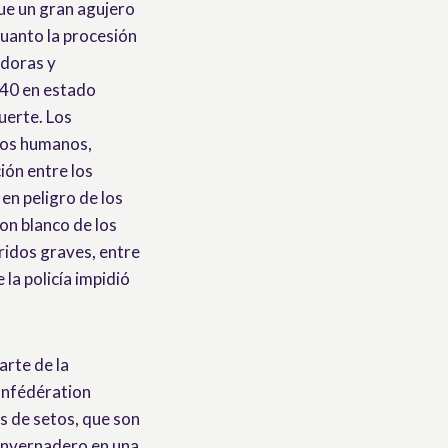
que un gran agujero
 cuanto la procesión
idoras y
 40 en estado
uerte. Los
hos humanos,
ión entre los
 en peligro de los
on blanco de los
ridos graves, entre
la policía impidió
arte de la
Confédération
 de setos, que son
invernadero en una