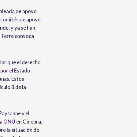
a oleada de apoyo
0 comités de apoyo
nde, y ya se han
a Terre convoca
ar que el derecho
por el Estado
anas. Estos
culo 8 de la
Paysanne y el
la ONU en Ginebra.
re la situación de