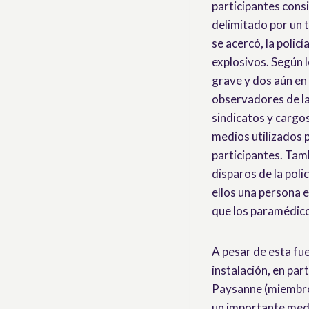
participantes cons
delimitado por un t
se acercó, la polic
explosivos. Según 
grave y dos aún en 
observadores de la
sindicatos y cargo
medios utilizados p
participantes. Tam
disparos de la pol
ellos una persona e
que los paramédicos
A pesar de esta fu
instalación, en par
Paysanne (miembro
un importante medi