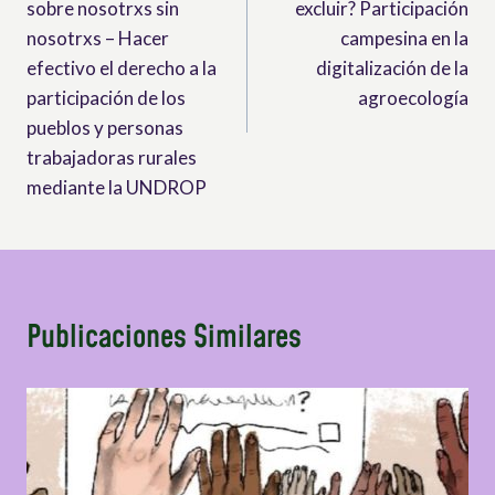
sobre nosotrxs sin
excluir? Participación
entradas
nosotrxs – Hacer
campesina en la
efectivo el derecho a la
digitalización de la
participación de los
agroecología
pueblos y personas
trabajadoras rurales
mediante la UNDROP
Publicaciones Similares