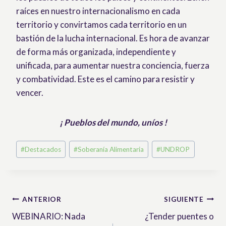
raíces en nuestro internacionalismo en cada
territorio y convirtamos cada territorio en un
bastión de la lucha internacional. Es hora de avanzar
de forma más organizada, independiente y
unificada, para aumentar nuestra conciencia, fuerza
y ​​combatividad. Este es el camino para resistir y
vencer.
¡ Pueblos del mundo, uníos !
Etiquetas
#
Destacados
#
Soberanía Alimentaria
#
UNDROP
de
la
entrada:
Navegación
ANTERIOR
SIGUIENTE
WEBINARIO: Nada
¿Tender puentes o
de