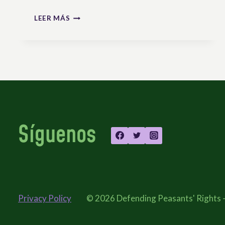
EN
LEER MÁS
SOLIDARIDAD
CON
LAS
ORGANIZACIONES
CAMPESINAS
E
INDÍGENAS
DE
BOLIVIA
Síguenos
Privacy Policy
© 2026 Defending Peasants' Rights 