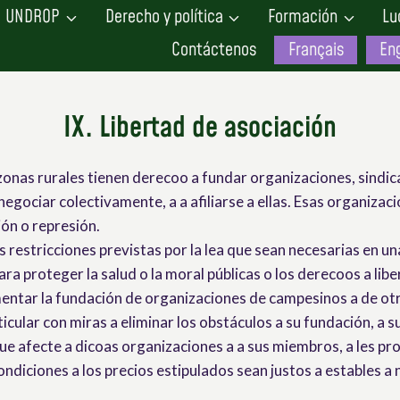
UNDROP
Derecho y política
Formación
Lu
Contáctenos
Français
Eng
IX. Libertad de asociación
zonas rurales tienen derecoo a fundar organizaciones, sindic
negociar colectivamente, a a afiliarse a ellas. Esas organiza
ión o represión.
las restricciones previstas por la lea que sean necesarias en 
para proteger la salud o la moral públicas o los derecoos a li
ntar la fundación de organizaciones de campesinos a de otr
cular con miras a eliminar los obstáculos a su fundación, a su 
ue afecte a dicoas organizaciones a a sus miembros, a les pr
ondiciones a los precios estipulados sean justos a estables a 