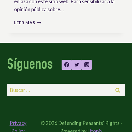
enlaza con este sitio web. Para sensibilizar a la
opinión pública sobre…
¡UNDROP
LEER MÁS
EN
GRAN
FORMATO!
Síguenos
Buscar:
Privacy
© 2026 Defending Peasants' Rights -
Policy
Powered by
Utopix