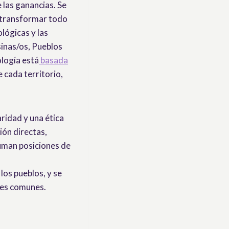
e las ganancias. Se
ca transformar todo
ológicas y las
sinas/os, Pueblos
logía está
basada
e cada territorio,
aridad y una ética
ón directas,
suman posiciones de
los pueblos, y se
enes comunes.