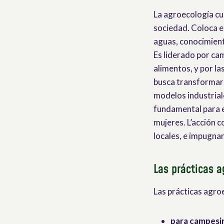
La agroecología cu
sociedad. Coloca en
aguas, conocimient
Es liderado por ca
alimentos, y por l
busca transformar
modelos industrial
fundamental para e
mujeres. L’acción c
locales, e impugna
Las prácticas a
Las prácticas agro
para campesin