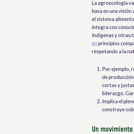
La agroecología val
basa en una visión 
el sistema alimenta
integra con conoci
Indígenas y otras/
en
principios compar
respetando a la na
Por ejemplo, r
de producción
cortas y justa
liderazgo. Gar
Implica el ple
construye sobr
Un movimiento 