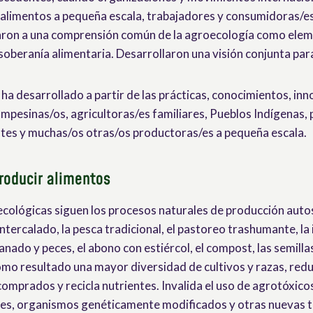
alimentos a pequeña escala, trabajadores y consumidoras/es
garon a una comprensión común de la agroecología como eleme
 soberanía alimentaria. Desarrollaron una visión conjunta pa
ha desarrollado a partir de las prácticas, conocimientos, inn
ampesinas/os, agricultoras/es familiares, Pueblos Indígenas,
tes y muchas/os otras/os productoras/es a pequeña escala.
roducir alimentos
ecológicas siguen los procesos naturales de producción auto
 intercalado, la pesca tradicional, el pastoreo trashumante, la
ganado y peces, el abono con estiércol, el compost, las semilla
omo resultado una mayor diversidad de cultivos y razas, redu
mprados y recicla nutrientes. Invalida el uso de agrotóxicos
les, organismos genéticamente modificados y otras nuevas 