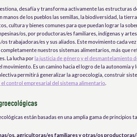
estiona, desafía y transforma activamente las estructuras d
 manos de los pueblos las semillas, la biodiversidad, la tierra 
os, cultura y bienes comunes para que puedan lograr la sober
mpesinas/os, por productoras/es familiares, indígenas y arte
as/os trabajadoras/es y sus aliados. Este movimiento cada v
 completamente nuestros sistemas alimentarios, más que re
es. La lucha por
la justicia de género y el desmantelamiento d
l movimiento. Es un camino hacia el logro de la autonomía y 
olectiva permitirá generalizar la agroecología, construir sis
r
el control empresarial del sistema alimentario
.
groecológicas
ecológicas están basadas en una amplia gama de principios t
as/os, agricultoras/es familiares y otras/os productoras/