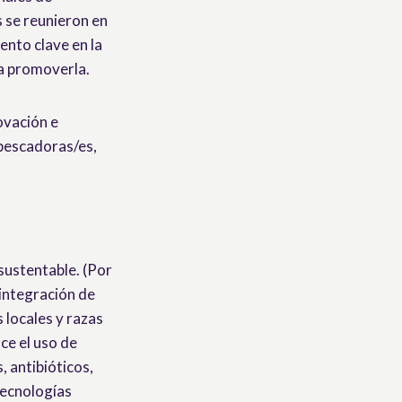
 se reunieron en
nto clave en la
ra promoverla.
ovación e
 pescadoras/es,
sustentable. (Por
 integración de
s locales y razas
ce el uso de
, antibióticos,
tecnologías