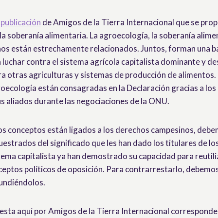
a
publicación
de Amigos de la Tierra Internacional que se prop
a soberanía alimentaria. La agroecología, la soberanía alimen
s están estrechamente relacionados. Juntos, forman una bas
 luchar contra el sistema agrícola capitalista dominante y d
ra otras agriculturas y sistemas de producción de alimentos.
roecología están consagradas en la Declaración gracias a los
s aliados durante las negociaciones de la ONU.
os conceptos están ligados a los derechos campesinos, deb
estrados del significado que les han dado los titulares de lo
tema capitalista ya han demostrado su capacidad para reutiliz
nceptos políticos de oposición. Para contrarrestarlo, debemo
fundiéndolos.
esta aquí por Amigos de la Tierra Internacional corresponde a