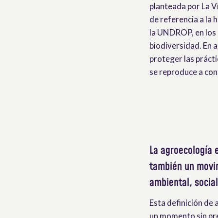
planteada por La V
de referencia a la
la UNDROP, en los a
biodiversidad. En 
proteger las prácti
se reproduce a con
La agroecología 
también un movim
ambiental, social
Esta definición de 
un momento sin pr