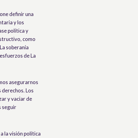
one definir una
taria y los
e política y
estructivo, como
 La soberanía
 esfuerzos de La
emos asegurarnos
s derechos. Los
ar y vaciar de
s seguir
 la visión política