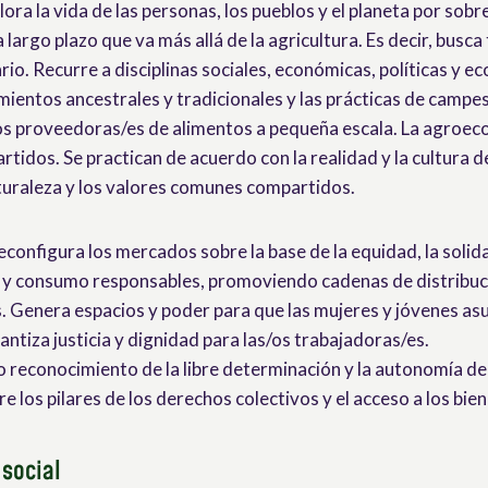
ora la vida de las personas, los pueblos y el planeta por sobr
a largo plazo que va más allá de la agricultura. Es decir, bus
rio. Recurre a disciplinas sociales, económicas, políticas y ec
mientos ancestrales y tradicionales y las prácticas de campe
os proveedoras/es de alimentos a pequeña escala. La agroeco
tidos. Se practican de acuerdo con la realidad y la cultura d
turaleza y los valores comunes compartidos.
econfigura los mercados sobre la base de la equidad, la solid
 y consumo responsables, promoviendo cadenas de distribuci
s. Genera espacios y poder para que las mujeres y jóvenes a
antiza justicia y dignidad para las/os trabajadoras/es.
no reconocimiento de la libre determinación y la autonomía de 
e los pilares de los derechos colectivos y el acceso a los bi
social