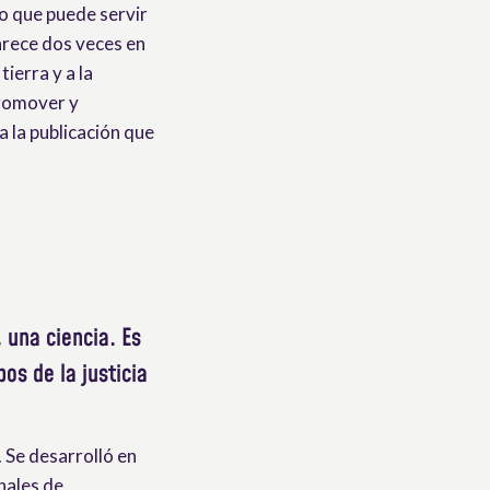
o que puede servir
arece dos veces en
ierra y a la
promover y
a la publicación que
 una ciencia. Es
os de la justicia
. Se desarrolló en
nales de