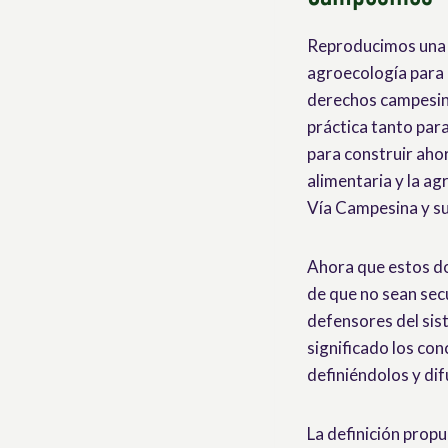
Reproducimos un
agroecología para l
derechos campesino
práctica tanto para
para construir aho
alimentaria y la ag
Vía Campesina y su
Ahora que estos d
de que no sean secu
defensores del sis
significado los co
definiéndolos y di
La definición propu