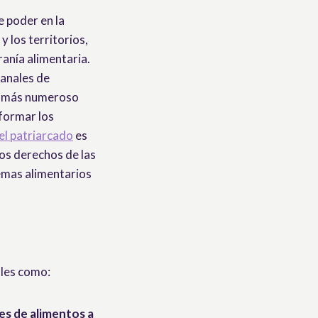
e poder en la
y los territorios,
anía alimentaria.
sanales de
ez más numeroso
formar los
el patriarcado
es
los derechos de las
temas alimentarios
ales como:
es de alimentos a