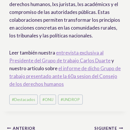
derechos humanos, lxs juristas, lxs académicxs y el
compromiso de las autoridades públicas. Estas
colaboraciones permiten transformar los principios
en acciones concretas en las comunidades rurales,
los tribunales y las políticas nacionales.
Leer también nuestra
entrevista exclusiva al
Presidente del Grupo de trabajo Carlos Duarte
y
nuestro articulo sobre
el informe de dicho Grupo de
trabajo presentado ante la 60a sesion del Consejo
de los derechos humanos
Etiquetas
#
Destacados
#
ONU
#
UNDROP
de
la
entrada:
Navegación
ANTERIOR
SIGUIENTE