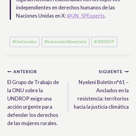
independientes en derechos humanos de las
Naciones Unidas en X:
@UN_SPExperts
.
Etiquetas
#
Destacados
#
Soberanía Alimentaria
#
UNDROP
de
la
entrada:
Navegación
ANTERIOR
SIGUIENTE
El Grupo de Trabajo de
Nyeleni Boletín n°61 –
de
la ONU sobre la
Anclados en la
entradas
UNDROP exige una
resistencia: territorios
acción urgente para
hacia la justicia climática
defender los derechos
de las mujeres rurales.