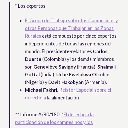
* Los expertos:
El Grupo de Trabajo sobre los Campesinos y
otras Personas que Trabajan en las Zonas
Rurales
está compuesto por cinco expertos
independientes de todas las regiones del
mundo. El presidente-relator es
Carlos
Duerte
(Colombia) y los demás miembros
son
Geneviève Savigny
(Francia),
Shalmali
Guttal
(India),
Uche Ewelukwa Ofodile
(Nigeria) y
Davit Hakobyan
(Armenia).
Michael Fakhri
,
Relator Especial sobre el
derecho a
la alimentación
** Informe A/80/180: “
El derecho a la
participación de los campesinos y los