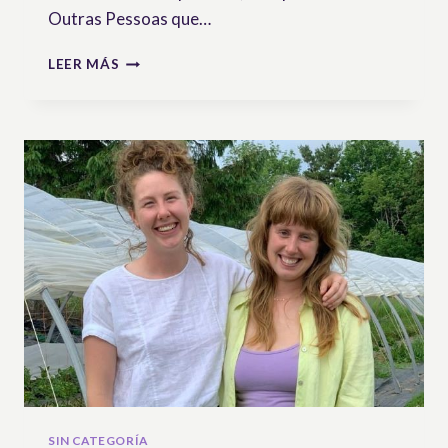
Outras Pessoas que…
NO
LEER MÁS
EQUADOR,
A
ASSEMBLEIA
LEGISLATIVA
RATIFICOU
A
DECLARAÇÃO
DAS
NAÇÕES
UNIDAS
SOBRE
OS
DIREITOS
DOS
CAMPONESES
SIN CATEGORÍA