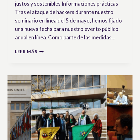
justos y sostenibles Informaciones prácticas
Tras el ataque de hackers durante nuestro
seminario en línea del 5 de mayo, hemos fijado
una nueva fecha para nuestro evento público
anual en línea. Como parte de las medidas…
¡NUEVA
LEER MÁS
FECHA
CONFIRMADA!
RESERVA
LA
FECHA
E
INSCRÍBETE
–
WEBINAR
SOBRE
LXS
TITULARES
DE