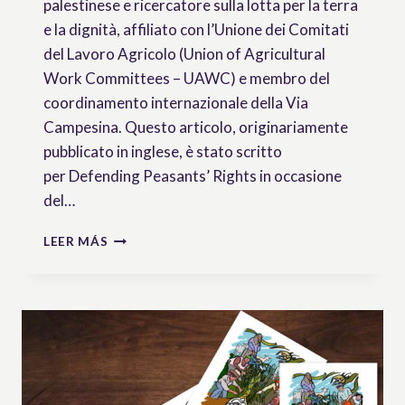
palestinese e ricercatore sulla lotta per la terra
e la dignità, affiliato con l’Unione dei Comitati
del Lavoro Agricolo (Union of Agricultural
Work Committees – UAWC) e membro del
coordinamento internazionale della Via
Campesina. Questo articolo, originariamente
pubblicato in inglese, è stato scritto
per Defending Peasants’ Rights in occasione
del…
COLTIVARE
LEER MÁS
NEI
LUOGHI
DA
CUI
IL
MONDO
DISTOGLIE
LO