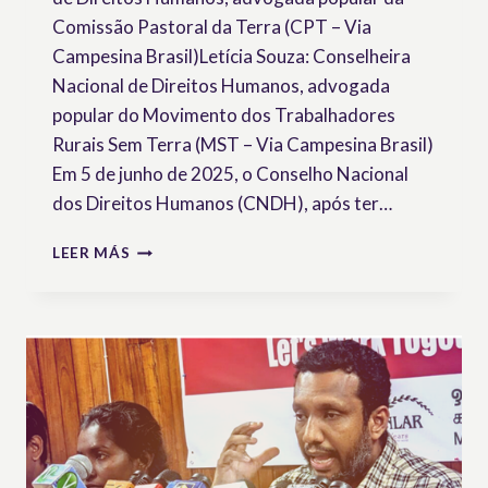
Comissão Pastoral da Terra (CPT – Via
Campesina Brasil)Letícia Souza: Conselheira
Nacional de Direitos Humanos, advogada
popular do Movimento dos Trabalhadores
Rurais Sem Terra (MST – Via Campesina Brasil)
Em 5 de junho de 2025, o Conselho Nacional
dos Direitos Humanos (CNDH), após ter…
BRASIL:
LEER MÁS
CONSELHO
NACIONAL
DE
DIREITOS
HUMANOS
ADOTA
MARCO
NORMATIVO
FUNDAMENTAL
PARA