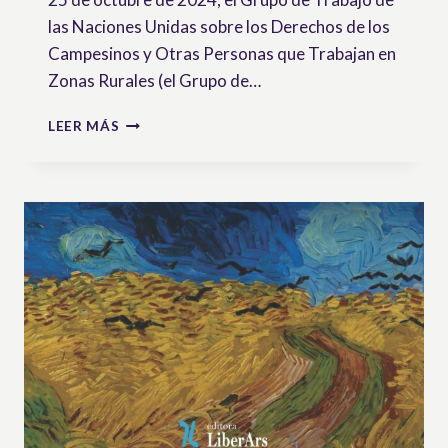
las Naciones Unidas sobre los Derechos de los
Campesinos y Otras Personas que Trabajan en
Zonas Rurales (el Grupo de…
TRABAJO
LEER MÁS
DE
INCIDENCIA
DURANTE
LA
PRIMERA
SESIÓN
PRESENCIAL
DEL
GRUPO
DE
TRABAJO
SOBRE
DERECHOS
CAMPESINOS
DE