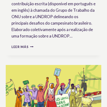
contribuição escrita (disponível em português e
em inglês) à chamada do Grupo de Trabalho da
ONU sobre a UNDROP delineando os
principais desafios do campesinato brasileiro.
Elaborado coletivamente após a realização de
uma formação sobre a UNDROP…
DESAFIOS
LEER MÁS
DO
CAMPESINATO
BRASILEIRO:
A
UNDROP
COMO
FERRAMENTA
DE
LUTA