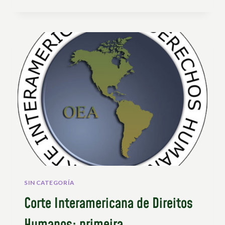
UNDROP
DO
LOCAL
AO
GLOBAL!
–
ENTREVISTA
COM
SERGE
PEEREBOOM
DO
MAP
BÉLGICA
SIN CATEGORÍA
Corte Interamericana de Direitos
Humanos: primeira