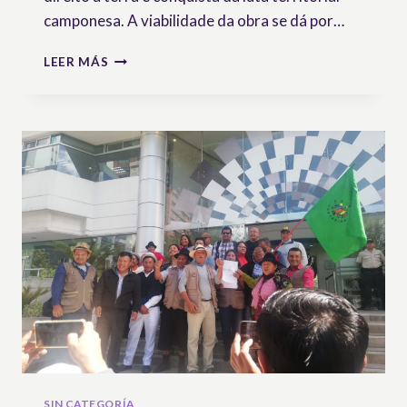
camponesa. A viabilidade da obra se dá por…
COMENTÁRIOS
LEER MÁS
À
DECLARAÇÃO
DAS
NAÇÕES
UNIDAS
SOBRE
OS
DIREITOSDAS
CAMPONESAS
E
DOS
CAMPONESES
SIN CATEGORÍA