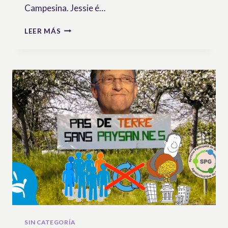
Campesina. Jessie é…
ENTREVISTA
LEER MÁS
COM
JESSIE
MACINNIS,
PEQUENA
AGRICULTORA
NO
CANADÁ
E
ATIVISTA
PELOS
DIREITOS
CAMPONESES
SIN CATEGORÍA