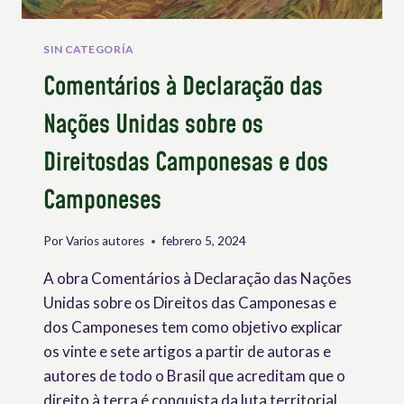
LA
ONU
EN
SIN CATEGORÍA
GINEBRA
Comentários à Declaração das
Nações Unidas sobre os
Direitosdas Camponesas e dos
Camponeses
Por
Varios autores
febrero 5, 2024
A obra Comentários à Declaração das Nações
Unidas sobre os Direitos das Camponesas e
dos Camponeses tem como objetivo explicar
os vinte e sete artigos a partir de autoras e
autores de todo o Brasil que acreditam que o
direito à terra é conquista da luta territorial