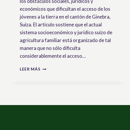
los obstáculos sociales, jurídicos y
económicos que dificultan el acceso de los
jóvenes a la tierra en el cantón de Ginebra,
Suiza. El artículo sostiene que el actual
sistema socioeconómico y jurídico suizo de
agricultura familiar está organizado de tal
manera que no sólo dificulta
considerablemente el acceso…
ACCESO
LEER MÁS
A
LA
TIERRA
PARA
LAS
Y
LOS
JÓVENES
DEL
CANTÓN