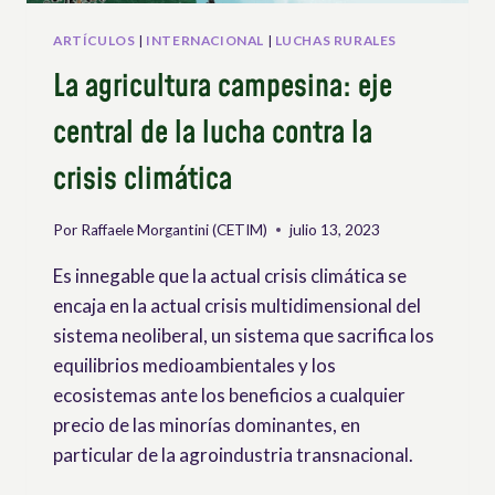
SUS
MIEMBROS
ARTÍCULOS
|
INTERNACIONAL
|
LUCHAS RURALES
La agricultura campesina: eje
central de la lucha contra la
crisis climática
Por
Raffaele Morgantini (CETIM)
julio 13, 2023
Es innegable que la actual crisis climática se
encaja en la actual crisis multidimensional del
sistema neoliberal, un sistema que sacrifica los
equilibrios medioambientales y los
ecosistemas ante los beneficios a cualquier
precio de las minorías dominantes, en
particular de la agroindustria transnacional.