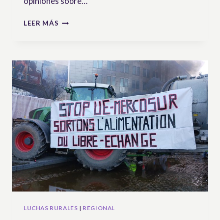
opiniones sobre…
BOLETÍN
LEER MÁS
NYELENI
N°46
–
PRESENTANDO
EL
MENSAJE
DE
LAS
COMUNIDADES
DE
PASTORES,
UNA
VOZ
DEL
CAMPO
LUCHAS RURALES
|
REGIONAL