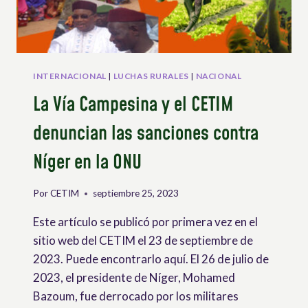
PROMOVER
LOS
DERECHOS
DE
LXS
CAMPESINXS
INTERNACIONAL
|
LUCHAS RURALES
|
NACIONAL
EN
La Vía Campesina y el CETIM
TODO
EL
denuncian las sanciones contra
MUNDO
Níger en la ONU
Por
CETIM
septiembre 25, 2023
Este artículo se publicó por primera vez en el
sitio web del CETIM el 23 de septiembre de
2023. Puede encontrarlo aquí. El 26 de julio de
2023, el presidente de Níger, Mohamed
Bazoum, fue derrocado por los militares