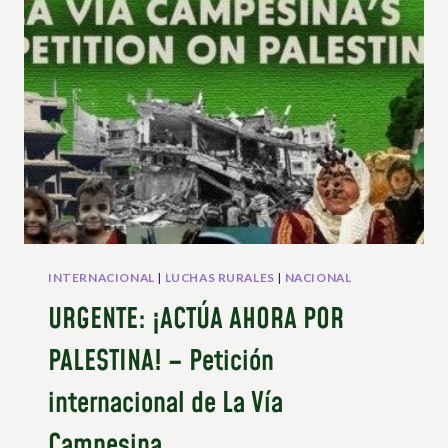
DE
COMUNIDADES
CAMPESINAS
Y
GUARDAS
FORESTALES
EN
TAILANDIA
INTERNACIONAL
|
LUCHAS RURALES
|
NACIONAL
URGENTE: ¡ACTÚA AHORA POR
PALESTINA! – Petición
internacional de La Vía
Campesina