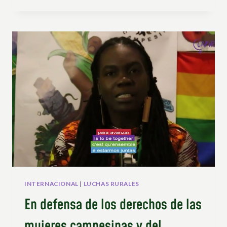
:
NO
HAY
SOBERANÍA
ALIMENTARIA
SIN
SOBERANÍA
NACIONAL
INTERNACIONAL
|
LUCHAS RURALES
En defensa de los derechos de las
mujeres campesinas y del