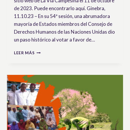
sitio web de La Vía Campesina el 11 de octubre
de 2023. Puede encontrarlo aquí. Ginebra,
11.10.23 – En su 54ª sesión, una abrumadora
mayoría de Estados miembros del Consejo de
Derechos Humanos de las Naciones Unidas dio
un paso histórico al votar a favor de…
¡VICTORIA!
LEER MÁS
EL
CONSEJO
DE
DERECHOS
HUMANOS
DE
LA
ONU
ADOPTA
UNA
RESOLUCIÓN
PARA