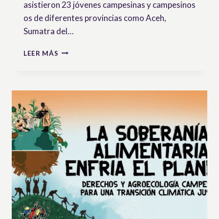
asistieron 23 jóvenes campesinas y campesinos
os de diferentes provincias como Aceh,
Sumatra del…
LA
LEER MÁS
UNIÓN
DE
CAMPESINOS
DE
INDONESIA:
PROCESO
DE
LA
FORMACIÓN
SOBRE
UNDROP
Y
OTROS
RECURSOS
JURÍDICOS
PARA