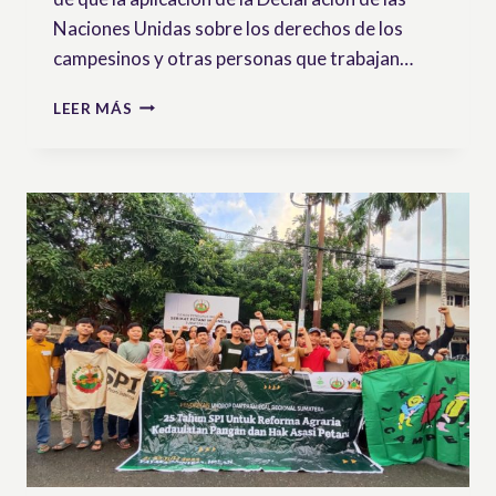
Naciones Unidas sobre los derechos de los
campesinos y otras personas que trabajan…
UNA
LEER MÁS
OPORTUNIDAD
PARA
LAS
LUCHAS
RURALES:
MECANISMO
DE
SEGUIMIENTO
DE
UNDROP
ANTE
EL
CONSEJO
DE
DERECHOS
HUMANOS