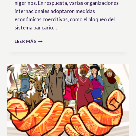
nigerinos. En respuesta, varias organizaciones
internacionales adoptaron medidas
económicas coercitivas, como el bloqueo del
sistema bancario…
LA
LEER MÁS
VÍA
CAMPESINA
Y
EL
CETIM
DENUNCIAN
LAS
SANCIONES
CONTRA
NÍGER
EN
LA
ONU