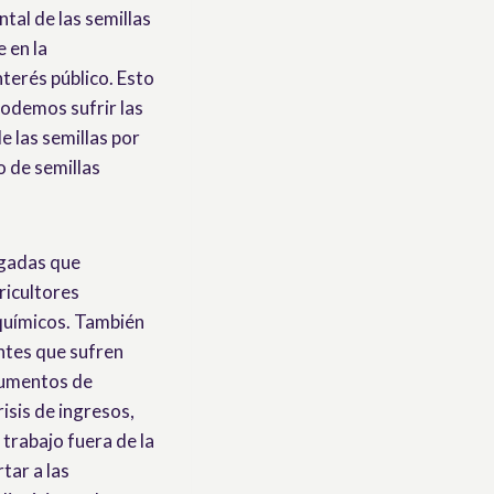
tal de las semillas
 en la
nterés público. Esto
podemos sufrir las
e las semillas por
o de semillas
igadas que
gricultores
químicos. También
ntes que sufren
aumentos de
risis de ingresos,
trabajo fuera de la
tar a las