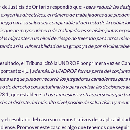
r de Justicia de Ontario respondió que: «
para reducir las des
o exigen las directrices, el número de trabajadores que pueden 
 riesgo para su salud sea comparable al del resto de la poblaci
r que un mayor número de trabajadores se aíslen juntos expon
las migrantes a un nivel de riesgo no tolerado para otros mie
do así la vulnerabilidad de un grupo ya de por sí vulnerable
 resultado, el Tribunal citó la UNDROP por primera vez en Ca
mportante: «[…]
además, la UNDROP forma parte del conjunto 
 a las que pueden recurrir los juzgadores canadienses para i
s o de derecho consuetudinario y para revisar las decisiones a
 23.1, que establece:
«Los campesinos y otras personas que tra
ho al disfrute del más alto nivel posible de salud física y ment
 y el resultado del caso son demostrativos de la aplicabilidad
adiense. Promover este caso es algo que tenemos que seguir