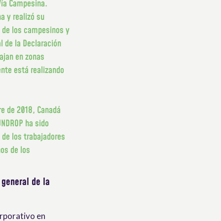
 Vía Campesina.
a y realizó su
s de los campesinos y
l de la Declaración
ajan en zonas
ente está realizando
re de 2018, Canadá
 UNDROP ha sido
 de los trabajadores
os de los
 general de la
orporativo en