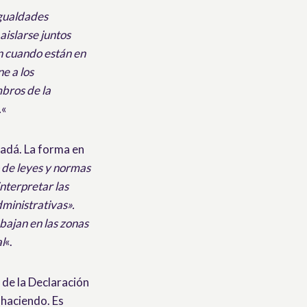
igualdades
aislarse juntos
ón cuando están en
e a los
mbros de la
.
«
nadá. La forma en
de leyes y normas
nterpretar las
dministrativas».
bajan en las zonas
al
«.
 de la Declaración
 haciendo. Es