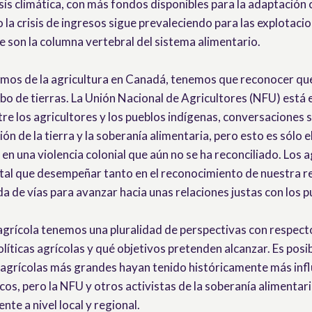
isis climática, con más fondos disponibles para la adaptación c
 la crisis de ingresos sigue prevaleciendo para las explotacio
e son la columna vertebral del sistema alimentario.
lamos de la agricultura en Canadá, tenemos que reconocer que
robo de tierras. La Unión Nacional de Agricultores (NFU) está
re los agricultores y los pueblos indígenas, conversaciones 
ción de la tierra y la soberanía alimentaria, pero esto es sólo e
 en una violencia colonial que aún no se ha reconciliado. Los 
al que desempeñar tanto en el reconocimiento de nuestra rel
a de vías para avanzar hacia unas relaciones justas con los p
grícola tenemos una pluralidad de perspectivas con respec
olíticas agrícolas y qué objetivos pretenden alcanzar. Es posi
 agrícolas más grandes hayan tenido históricamente más infl
cos, pero la NFU y otros activistas de la soberanía alimenta
nte a nivel local y regional.