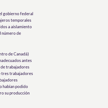
el gobierno federal
njeros temporales
idos a aislamiento
el número de
entro de Canadá)
inadecuados antes
o de trabajadores
e tres trabajadores
abajadores
no habían podido
gro su producción