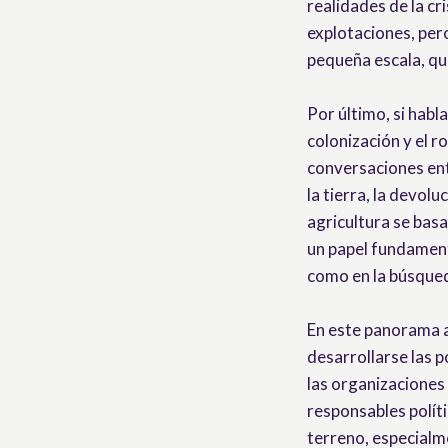
realidades de la cr
explotaciones, pero
pequeña escala, qu
Por último, si hab
colonización y el 
conversaciones ent
la tierra, la devolu
agricultura se basa
un papel fundament
como en la búsqued
En este panorama a
desarrollarse las p
las organizaciones
responsables políti
terreno, especialme