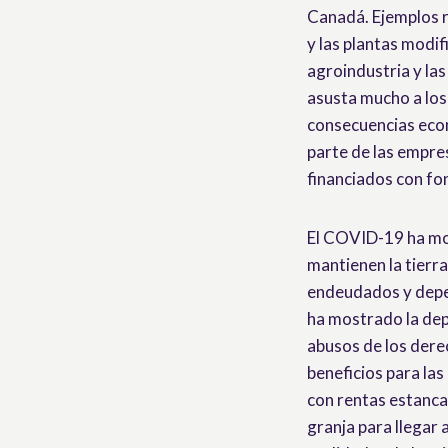
Canadá. Ejemplos re
y las plantas modi
agroindustria y las
asusta mucho a los
consecuencias econó
parte de las empres
financiados con fo
El COVID-19 ha mo
mantienen la tierra
endeudados y depe
ha mostrado la dep
abusos de los der
beneficios para las
con rentas estanca
granja para llegar 