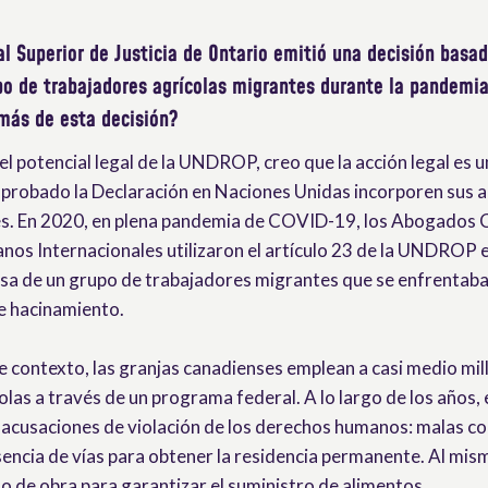
al Superior de Justicia de Ontario emitió una decisión bas
po de trabajadores agrícolas migrantes durante la pandemi
más de esta decisión?
l potencial legal de la UNDROP, creo que la acción legal es u
aprobado la Declaración en Naciones Unidas incorporen sus ar
es. En 2020, en plena pandemia de COVID-19, los Abogados 
os Internacionales utilizaron el artículo 23 de la UNDROP e
nsa de un grupo de trabajadores migrantes que se enfrentaba
de hacinamiento.
e contexto, las granjas canadienses emplean a casi medio mil
olas a través de un programa federal. A lo largo de los años
acusaciones de violación de los derechos humanos: malas co
usencia de vías para obtener la residencia permanente. Al mi
 de obra para garantizar el suministro de alimentos.