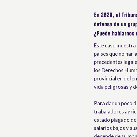
En 2020, el Tribun
defensa de un gru
¿Puede hablarnos 
Este caso muestra e
países que no han 
precedentes legal
los Derechos Human
provincial en defe
vida peligrosas y 
Para dar un poco d
trabajadores agríc
estado plagado de 
salarios bajos y a
depende de su mano