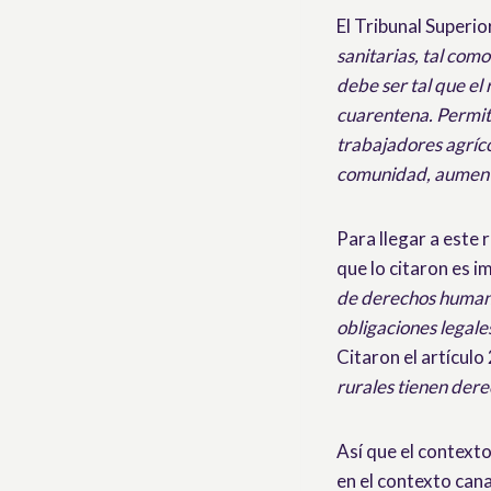
El Tribunal Superio
sanitarias, tal com
debe ser tal que el
cuarentena. Permiti
trabajadores agríco
comunidad, aumentan
Para llegar a este
que lo citaron es i
de derechos humanos
obligaciones legale
Citaron el artículo
rurales tienen derec
Así que el contexto
en el contexto can