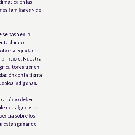
limática en las
nes familiares y de
 se basa en la
 entablando
sobre la equidad de
l principio. Nuestra
agricultores tienen
ación con la tierra
ueblos indígenas.
to a cómo deben
ble que algunas de
uencia sobre los
ria están ganando