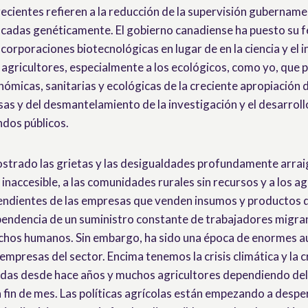
cientes refieren a la reducción de la supervisión gubernamen
ficadas genéticamente. El gobierno canadiense ha puesto su fe
 corporaciones biotecnológicas en lugar de en la ciencia y el i
 agricultores, especialmente a los ecológicos, como yo, que 
micas, sanitarias y ecológicas de la creciente apropiación d
as y del desmantelamiento de la investigación y el desarroll
ndos públicos.
strado las grietas y las desigualdades profundamente arra
 inaccesible, a las comunidades rurales sin recursos y a los a
ndientes de las empresas que venden insumos y productos 
endencia de un suministro constante de trabajadores migra
echos humanos. Sin embargo, ha sido una época de enormes 
 empresas del sector. Encima tenemos la crisis climática y la c
das desde hace años y muchos agricultores dependiendo del 
a fin de mes. Las políticas agrícolas están empezando a desper