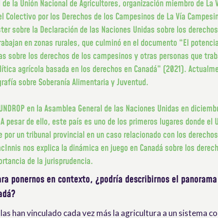
l de la Unión Nacional de Agricultores, organización miembro de La
l Colectivo por los Derechos de los Campesinos de La Vía Campesin
ter sobre la Declaración de las Naciones Unidas sobre los derecho
rabajan en zonas rurales, que culminó en el documento “El potencia
as sobre los derechos de los campesinos y otras personas que trab
olítica agrícola basada en los derechos en Canadá” (2021). Actualm
rafía sobre Soberanía Alimentaria y Juventud.
UNDROP en la Asamblea General de las Naciones Unidas en diciemb
 A pesar de ello, este país es uno de los primeros lugares donde el
 por un tribunal provincial en un caso relacionado con los derechos
cInnis nos explica la dinámica en juego en Canadá sobre los derech
rtancia de la jurisprudencia.
ara ponernos en contexto, ¿podría describirnos el panorama
nadá?
olas han vinculado cada vez más la agricultura a un sistema c