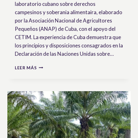
laboratorio cubano sobre derechos
campesinos y soberania alimentaira, elaborado
por la Asociación Nacional de Agricultores
Pequeños (ANAP) de Cuba, con el apoyo del
CETIM. La experiencia de Cuba demuestra que
los principios y disposiciones consagrados en la
Declaración de las Naciones Unidas sobre…
INFORME
LEER MÁS
SOBRE
LA
PROMOCIÓN
E
IMPLEMENTACIÓN
DE
LA
UNDROP
EN
CUBA