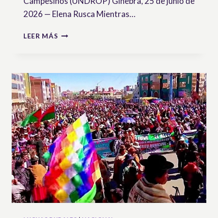
Campesinos (UNDROP) Ginebra, 25 de junio de
2026 — Elena Rusca Mientras…
SIN
LEER MÁS
TIERRA,
SIN
SEMILLAS,
NO
HAY
FUTURO
CAMPESINO