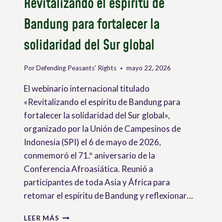
Revitalizando el espíritu de
DERECHOS
CAMPESINOS
Bandung para fortalecer la
solidaridad del Sur global
Por
Defending Peasants' Rights
mayo 22, 2026
El webinario internacional titulado
«Revitalizando el espíritu de Bandung para
fortalecer la solidaridad del Sur global»,
organizado por la Unión de Campesinos de
Indonesia (SPI) el 6 de mayo de 2026,
conmemoró el 71.º aniversario de la
Conferencia Afroasiática. Reunió a
participantes de toda Asia y África para
retomar el espíritu de Bandung y reflexionar…
WEBINARIO
LEER MÁS