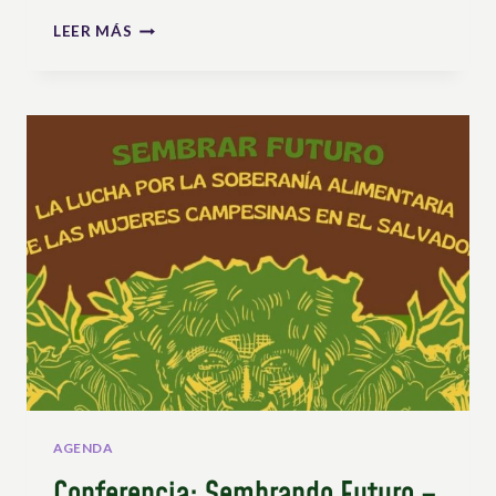
CONTRARREFORMAS
LEER MÁS
AGRARIAS:
ANATOMÍA
DE
UN
DESPOJO
EN
PROGRESO
AGENDA
Conferencia: Sembrando Futuro –