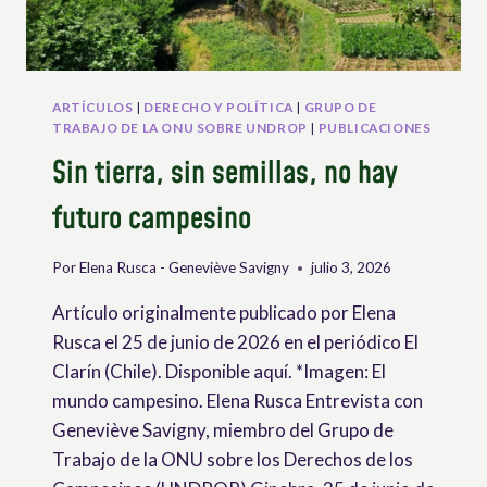
DERECHO
A
UN
AMBIENTE
SALUDABLE
ARTÍCULOS
|
DERECHO Y POLÍTICA
|
GRUPO DE
TRABAJO DE LA ONU SOBRE UNDROP
|
PUBLICACIONES
Sin tierra, sin semillas, no hay
futuro campesino
Por
Elena Rusca - Geneviève Savigny
julio 3, 2026
Artículo originalmente publicado por Elena
Rusca el 25 de junio de 2026 en el periódico El
Clarín (Chile). Disponible aquí. *Imagen: El
mundo campesino. Elena Rusca Entrevista con
Geneviève Savigny, miembro del Grupo de
Trabajo de la ONU sobre los Derechos de los