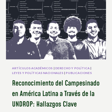
POR
LA
SOBERANÍA
ALIMENTARIA
DE
LAS
MUJERES
CAMPESINAS
EN
EL
SALVADOR
ARTÍCULOS ACADÉMICOS
|
DERECHO Y POLÍTICA
|
LEYES Y POLÍTICAS NACIONALES
|
PUBLICACIONES
Reconocimiento del Campesinado
en América Latina a Través de la
UNDROP: Hallazgos Clave