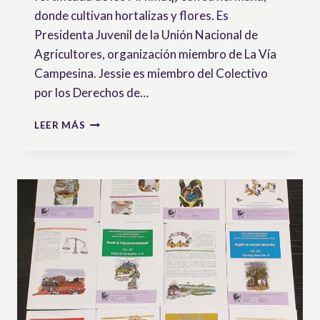
donde cultivan hortalizas y flores. Es
Presidenta Juvenil de la Unión Nacional de
Agricultores, organización miembro de La Vía
Campesina. Jessie es miembro del Colectivo
por los Derechos de…
ENTREVISTA
LEER MÁS
A
JESSIE
MACINNIS,
PEQUEÑA
AGRICULTORA
CANADIENSE
Y
ACTIVISTA
POR
LOS
DERECHOS
DE
LOS