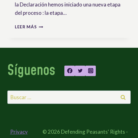
la Declaración hemos iniciado una nueva etapa
del proceso : la etapa…
FICHAS
LEER MÁS
DE
FORMACIÓN
DERECHOS
DE
LAS·OS
Síguenos
CAMPESINAS·OS
Buscar:
Privacy
© 2026 Defending Peasants' Rights -