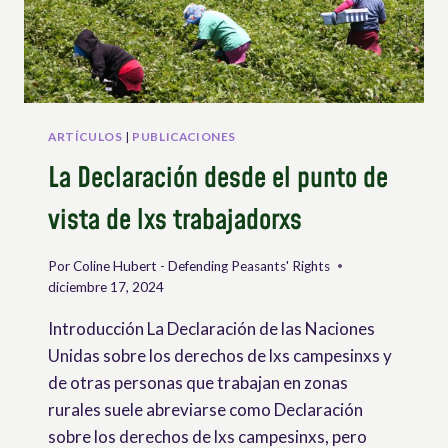
DE
LA
CAMPESINOS,
CAMPESINAS
Y
OTRAS
PERSONAS
ARTÍCULOS
|
PUBLICACIONES
QUE
La Declaración desde el punto de
TRABAJAN
EN
vista de lxs trabajadorxs
LAS
ZONAS
RURALES
Por
Coline Hubert - Defending Peasants' Rights
diciembre 17, 2024
Introducción La Declaración de las Naciones
Unidas sobre los derechos de lxs campesinxs y
de otras personas que trabajan en zonas
rurales suele abreviarse como Declaración
sobre los derechos de lxs campesinxs, pero