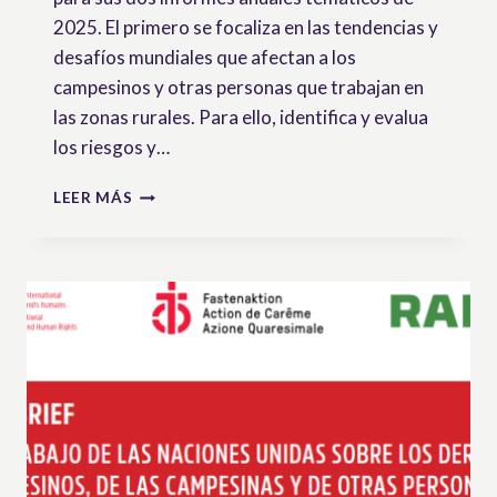
2025. El primero se focaliza en las tendencias y
desafíos mundiales que afectan a los
campesinos y otras personas que trabajan en
las zonas rurales. Para ello, identifica y evalua
los riesgos y…
RESPUESTAS
LEER MÁS
A
LA
2ª
LLAMADA
A
CONTRIBUCIONES
DEL
GRUPO
DE
TRABAJO
DE
LA
ONU