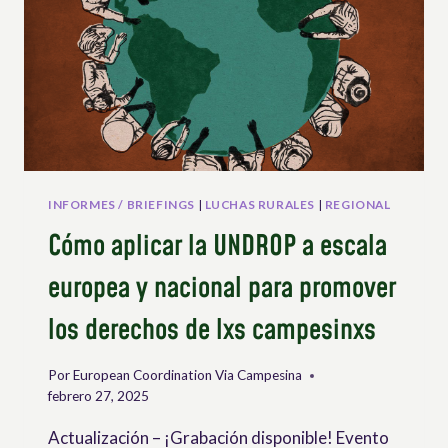
DEL
TRABAJO
DECENTE
EN
LA
INDUSTRIA
AGROALIMENTARIA
INFORMES / BRIEFINGS
|
LUCHAS RURALES
|
REGIONAL
Cómo aplicar la UNDROP a escala
europea y nacional para promover
los derechos de lxs campesinxs
Por
European Coordination Via Campesina
febrero 27, 2025
Actualización – ¡Grabación disponible! Evento