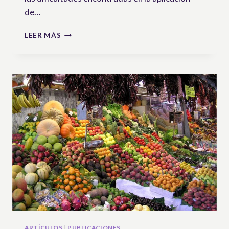
de…
RESPUESTAS
LEER MÁS
A
LA
1ª
LLAMADA
A
CONTRIBUCIONES
DEL
GRUPO
DE
TRABAJO
DE
LA
ONU
SOBRE
UNDROP
ARTÍCULOS
|
PUBLICACIONES