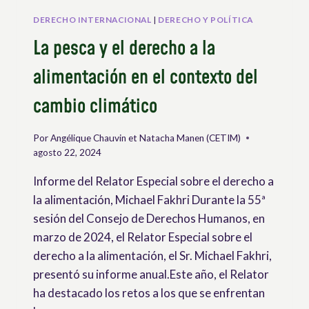
CAMPESINOS
Y
DERECHO INTERNACIONAL
|
DERECHO Y POLÍTICA
DE
La pesca y el derecho a la
OTRAS
PERSONAS
alimentación en el contexto del
QUE
TRABAJAN
cambio climático
EN
LAS
ZONAS
Por
Angélique Chauvin et Natacha Manen (CETIM)
RURALES
agosto 22, 2024
Informe del Relator Especial sobre el derecho a
la alimentación, Michael Fakhri Durante la 55ª
sesión del Consejo de Derechos Humanos, en
marzo de 2024, el Relator Especial sobre el
derecho a la alimentación, el Sr. Michael Fakhri,
presentó su informe anual.Este año, el Relator
ha destacado los retos a los que se enfrentan