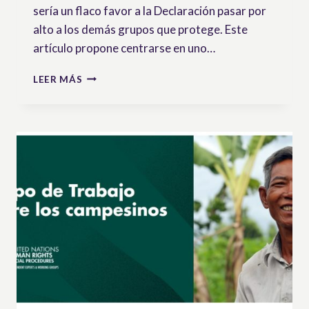
sería un flaco favor a la Declaración pasar por
alto a los demás grupos que protege. Este
artículo propone centrarse en uno…
LA
LEER MÁS
DECLARACIÓN
DESDE
EL
PUNTO
DE
VISTA
DE
LXS
TRABAJADORXS