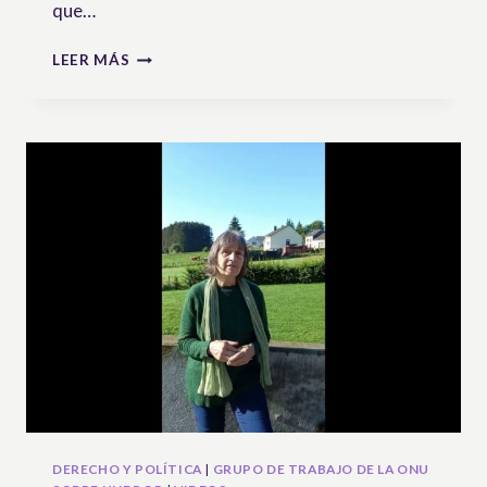
que…
HACIA
LEER MÁS
UN
RECONOCIMIENTO
INTERNACIONAL
DE
LA
DIMENSIÓN
AMBIENTAL
DEL
CAMPESINADO.
RUTAS
DESDE
LA
CONVENCIÓN
SOBRE
DIVERSIDAD
BIOLÓGICA
DERECHO Y POLÍTICA
|
GRUPO DE TRABAJO DE LA ONU