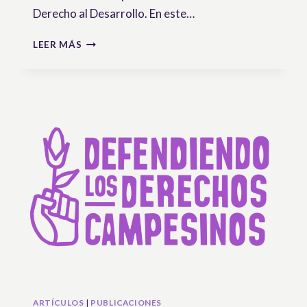
Derecho al Desarrollo. En este…
COMERCIO
LEER MÁS
Y
BIODIVERSIDAD:
DOS
TEMAS
CLAVE
EN
LA
INTERACCIÓN
ENTRE
EL
DERECHO
AL
DESARROLLO
Y
LA
UNDROP
ARTÍCULOS
|
PUBLICACIONES