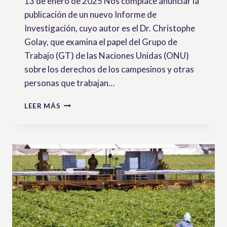
13 de enero de 2025 Nos complace anunciar la
publicación de un nuevo Informe de
Investigación, cuyo autor es el Dr. Christophe
Golay, que examina el papel del Grupo de
Trabajo (GT) de las Naciones Unidas (ONU)
sobre los derechos de los campesinos y otras
personas que trabajan…
GRUPO
LEER MÁS
DE
TRABAJO
DE
LA
ONU
SOBRE
LA
DECLARACIÓN
DE
LOS
DEREOCHOS