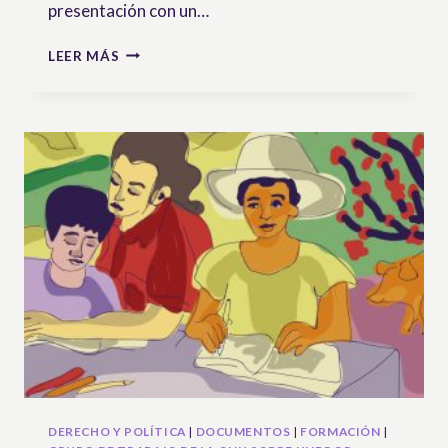
presentación con un…
EL
LEER MÁS
GRUPO
DE
TRABAJO
DE
LA
ONU
SOBRE
EL
UNDROP
–
PRESENTACIÓN
EN
VÍDEO
DE
GENEVIÈVE
SAVIGNY
DERECHO Y POLÍTICA
|
DOCUMENTOS
|
FORMACIÓN
|