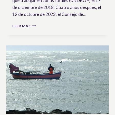
que trabajan en zonas rurales (UNDROP) el 17
de diciembre de 2018. Cuatro años después, el
12 de octubre de 2023, el Consejo de…
VÍDEO
LEER MÁS
DE
LA
FORMACIÓN:
EL
GRUPO
DE
TRABAJO
DE
LAS
NACIONES
UNIDAS
SOBRE
LOS
DERECHOS
DE
LOS