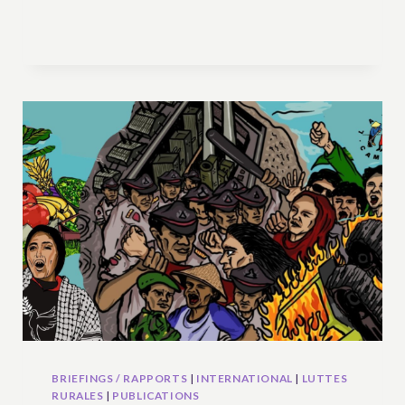
DE
TRAVAIL
SUR
L’UNDROP
AU
GHANA
:
DÉFIS
ET
OPPORTUNITÉS
BRIEFINGS / RAPPORTS
|
INTERNATIONAL
|
LUTTES
RURALES
|
PUBLICATIONS