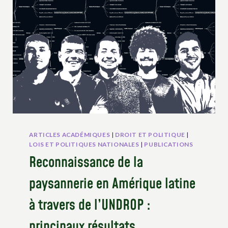
PAYSAN.NE.S
ARTICLES ACADÉMIQUES
|
DROIT ET POLITIQUE
|
LOIS ET POLITIQUES NATIONALES
|
PUBLICATIONS
Reconnaissance de la
paysannerie en Amérique latine
à travers de l’UNDROP :
principaux résultats