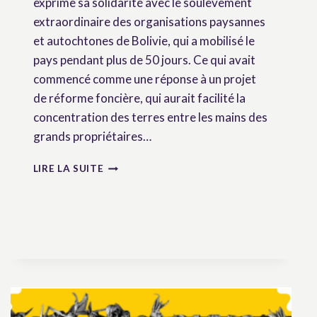
exprime sa solidarité avec le soulèvement
extraordinaire des organisations paysannes
et autochtones de Bolivie, qui a mobilisé le
pays pendant plus de 50 jours. Ce qui avait
commencé comme une réponse à un projet
de réforme foncière, qui aurait facilité la
concentration des terres entre les mains des
grands propriétaires…
EN
LIRE LA SUITE
SOLIDARITÉ
AVEC
LES
ORGANISATIONS
PAYSANNES
ET
AUTOCHTONES
DE
BOLIVIE