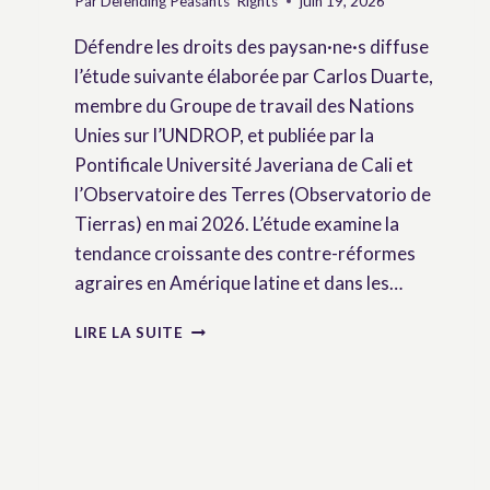
Par
Defending Peasants' Rights
juin 19, 2026
Défendre les droits des paysan·ne·s diffuse
l’étude suivante élaborée par Carlos Duarte,
membre du Groupe de travail des Nations
Unies sur l’UNDROP, et publiée par la
Pontificale Université Javeriana de Cali et
l’Observatoire des Terres (Observatorio de
Tierras) en mai 2026. L’étude examine la
tendance croissante des contre-réformes
agraires en Amérique latine et dans les…
CONTRE-
LIRE LA SUITE
RÉFORMES
AGRAIRES
:
ANATOMIE
D’UNE
DÉPOSSESSION
EN