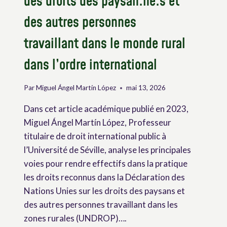
des droits des paysan.ne.s et
LES
DROITS
des autres personnes
DES
PAYSANS
travaillant dans le monde rural
dans l’ordre international
Par
Miguel Ángel Martín López
mai 13, 2026
Dans cet article académique publié en 2023,
Miguel Ángel Martín López, Professeur
titulaire de droit international public à
l’Université de Séville, analyse les principales
voies pour rendre effectifs dans la pratique
les droits reconnus dans la Déclaration des
Nations Unies sur les droits des paysans et
des autres personnes travaillant dans les
zones rurales (UNDROP)….