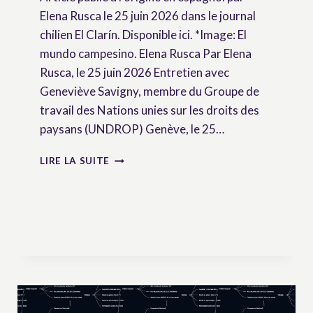
Elena Rusca le 25 juin 2026 dans le journal
chilien El Clarín. Disponible ici. *Image: El
mundo campesino. Elena Rusca Par Elena
Rusca, le 25 juin 2026 Entretien avec
Geneviève Savigny, membre du Groupe de
travail des Nations unies sur les droits des
paysans (UNDROP) Genève, le 25…
SANS
LIRE LA SUITE
TERRE,
SANS
SEMENCES,
IL
N’Y
A
PAS
D’AVENIR
POUR
LES