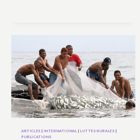
INTERNATIONAL
–
REVITALISER
L’ESPRIT
DE
BANDUNG
POUR
RENFORCER
LA
SOLIDARITÉ
DU
SUD
GLOBAL
ARTICLES
|
INTERNATIONAL
|
LUTTES RURALES
|
PUBLICATIONS