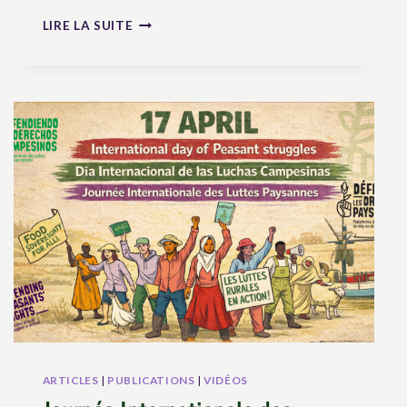
PERSPECTIVES
LIRE LA SUITE
DE
CONSOLIDATION
DES
DROITS
DES
PAYSAN.NE.S
ET
DES
AUTRES
PERSONNES
TRAVAILLANT
DANS
LE
MONDE
RURAL
DANS
L’ORDRE
INTERNATIONAL
ARTICLES
|
PUBLICATIONS
|
VIDÉOS