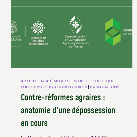
DROITS
HUMAINS
ET
DE
L’ENVIRONNEMENT
ET
LE
DROIT
HUMAIN
À
UN
ENVIRONNEMENT
ARTICLES ACADÉMIQUES
|
DROIT ET POLITIQUE
|
SAIN
LOIS ET POLITIQUES NATIONALES
|
PUBLICATIONS
Contre-réformes agraires :
anatomie d’une dépossession
en cours