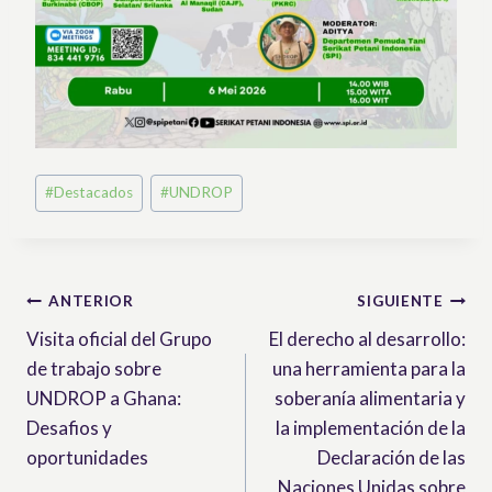
Etiquetas
#
Destacados
#
UNDROP
de
la
entrada:
Navegación
ANTERIOR
SIGUIENTE
Visita oficial del Grupo
El derecho al desarrollo:
de
de trabajo sobre
una herramienta para la
entradas
UNDROP a Ghana:
soberanía alimentaria y
Desafios y
la implementación de la
oportunidades
Declaración de las
Naciones Unidas sobre