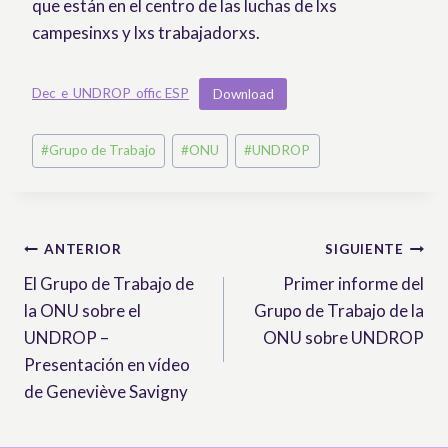
que están en el centro de las luchas de lxs
campesinxs y lxs trabajadorxs.
Dec_e_UNDROP_offic ESP
Download
Etiquetas
#
Grupo de Trabajo
#
ONU
#
UNDROP
de
la
entrada:
Navegación
ANTERIOR
SIGUIENTE
El Grupo de Trabajo de
Primer informe del
de
la ONU sobre el
Grupo de Trabajo de la
entradas
UNDROP –
ONU sobre UNDROP
Presentación en vídeo
de Geneviève Savigny