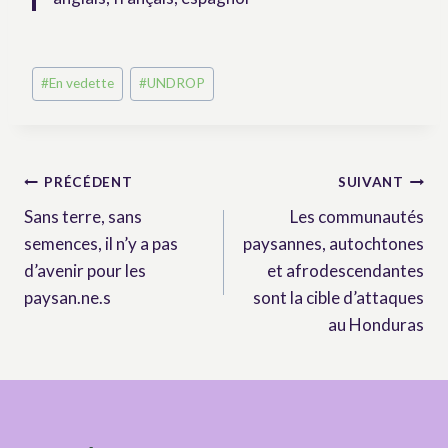
Post
#
En vedette
#
UNDROP
Tags:
Navigation
PRÉCÉDENT
SUIVANT
Sans terre, sans
Les communautés
de
semences, il n’y a pas
paysannes, autochtones
l’article
d’avenir pour les
et afrodescendantes
paysan.ne.s
sont la cible d’attaques
au Honduras