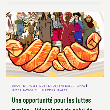
LE
PROCHAIN
CHAPITRE
DE
LA
LUTTE
POUR
L’UNDROP:
EN
APPRENDRE
PLUS
SUR
LE
NOUVEAU
GROUPE
DE
TRAVAIL
DROIT ET POLITIQUE
|
DROIT INTERNATIONAL
|
DE
INTERNATIONAL
|
LUTTES RURALES
L’ONU
Une opportunité pour les luttes