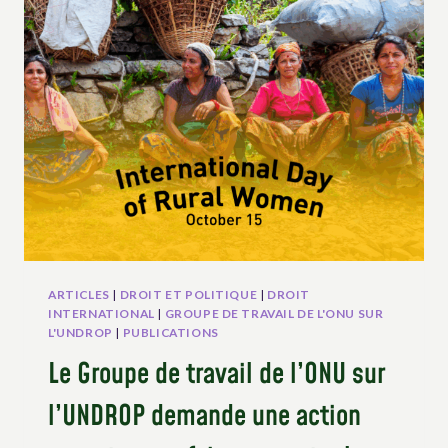
À
L’ENCADREMENT
JURIDIQUE
DE
L’AGRO-
INDUSTRIE
AFIN
DE
PROTÉGER
LES
DROITS
DES
PAYSANS
ARTICLES
|
DROIT ET POLITIQUE
|
DROIT
INTERNATIONAL
|
GROUPE DE TRAVAIL DE L'ONU SUR
L'UNDROP
|
PUBLICATIONS
Le Groupe de travail de l’ONU sur
l’UNDROP demande une action