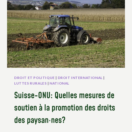
LES
TRAVAUX
DES
MÉCANISMES
DE
DROITS
HUMAINS
DE
L’ONU
DROIT ET POLITIQUE
|
DROIT INTERNATIONAL
|
LUTTES RURALES
|
NATIONAL
Suisse-ONU: Quelles mesures de
soutien à la promotion des droits
des paysan·nes?