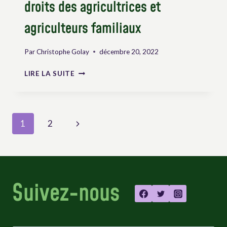
droits des agricultrices et
agriculteurs familiaux
Par
Christophe Golay
décembre 20, 2022
INSTRUMENTS
LIRE LA SUITE
INTERNATIONAUX
ET
RÉGIONAUX
POUR
Page
Next
1
2
DÉFENDRE
ET
navigation
Page
PROMOUVOIR
LES
INTÉRÊTS
ET
Suivez-nous
LES
DROITS
DES
AGRICULTRICES