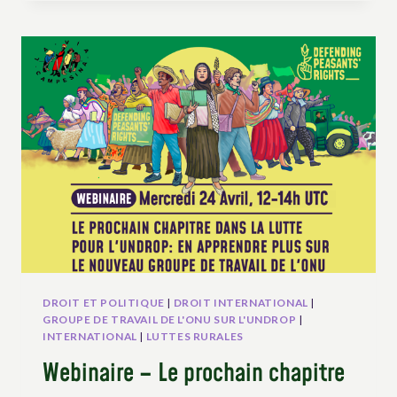
LES
TRAVAUX
DES
MÉCANISMES
DE
DROITS
HUMAINS
DES
NATIONS
UNIES
DROIT ET POLITIQUE
|
DROIT INTERNATIONAL
|
GROUPE DE TRAVAIL DE L'ONU SUR L'UNDROP
|
INTERNATIONAL
|
LUTTES RURALES
Webinaire – Le prochain chapitre