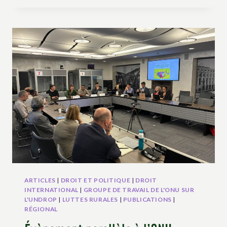
DE
TRAVAIL
DE
L’ONU
SUR
L’UNDROP
DEMANDE
UNE
ACTION
URGENTE
POUR
FAIRE
RESPECTER
LES
DROITS
DES
FEMMES
ARTICLES
|
DROIT ET POLITIQUE
|
DROIT
RURALES.
INTERNATIONAL
|
GROUPE DE TRAVAIL DE L'ONU SUR
L'UNDROP
|
LUTTES RURALES
|
PUBLICATIONS
|
RÉGIONAL