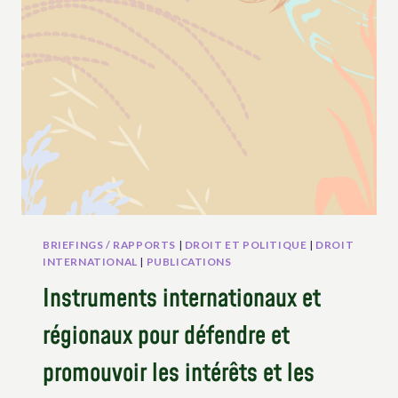
LE
DERNIER
REMPART
CONTRE
LA
CONFISCATION
DE
TOUTE
LES
SEMENCES
PAR
LES
BREVETS
BRIEFINGS / RAPPORTS
|
DROIT ET POLITIQUE
|
DROIT
DE
INTERNATIONAL
|
PUBLICATIONS
MULTINATIONALES
Instruments internationaux et
régionaux pour défendre et
promouvoir les intérêts et les