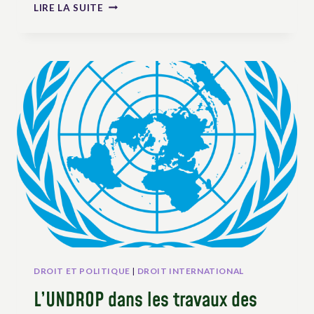
LA
LIRE LA SUITE
PÊCHE
ET
LE
DROIT
À
L’ALIMENTATION
DANS
LE
CONTEXTE
DES
CHANGEMENTS
CLIMATIQUES
DROIT ET POLITIQUE
|
DROIT INTERNATIONAL
L’UNDROP dans les travaux des