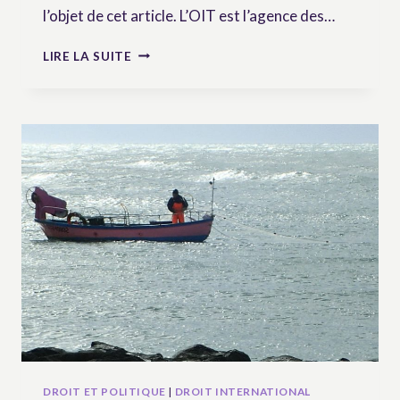
l’objet de cet article. L’OIT est l’agence des…
LES
LIRE LA SUITE
PRINCIPES
DIRECTEURS
DE
L’OIT
POUR
LA
PROMOTION
DU
TRAVAIL
DÉCENT
DANS
L’INDUSTRIE
AGROALIMENTAIRE
DROIT ET POLITIQUE
|
DROIT INTERNATIONAL