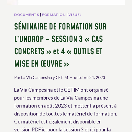
ET
DES
AUTRES
DOCUMENTS
|
FORMATION
|
VISUEL
PERSONNES
SÉMINAIRE DE FORMATION SUR
TRAVAILLANT
DANS
L’UNDROP – SESSION 3 « CAS
LES
ZONES
CONCRETS » et 4 « OUTILS ET
RURALES
MISE EN ŒUVRE »
Par
La Via Campesina y CETIM
octobre 24, 2023
La Via Campesina et le CETIM ont organisé
pour les membres de La Via Campesina une
formation en août 2023 et mettent à présent à
disposition de tou.tes le matériel de formation.
Ce matériel est également disponible en
version PDF ici pour la session 3 et ici pour la