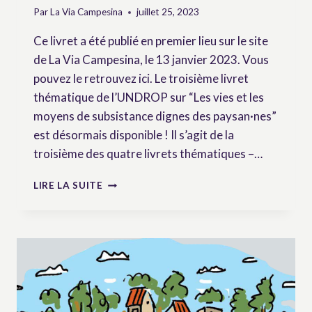
Par
La Via Campesina
juillet 25, 2023
Ce livret a été publié en premier lieu sur le site
de La Via Campesina, le 13 janvier 2023. Vous
pouvez le retrouvez ici. Le troisième livret
thématique de l’UNDROP sur “Les vies et les
moyens de subsistance dignes des paysan·nes”
est désormais disponible ! Il s’agit de la
troisième des quatre livrets thématiques –…
LIVRET
LIRE LA SUITE
THÉMATIQUE
N°3
:
“VIES
ET
MOYENS
DE
SUBSISTANCE