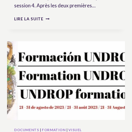
session 4. Après les deux premières…
SÉMINAIRE
LIRE LA SUITE
DE
FORMATION
SUR
L’UNDROP
–
SESSION
3
« CAS
CONCRETS »
ET
4
« OUTILS
ET
MISE
EN
ŒUVRE »
DOCUMENTS
|
FORMATION
|
VISUEL