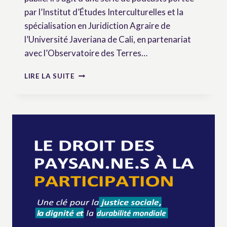
par l’Institut d’Études Interculturelles et la
spécialisation en Juridiction Agraire de
l’Université Javeriana de Cali, en partenariat
avec l’Observatoire des Terres…
DE
LIRE LA SUITE
LA
COLOMBIE
AU
MONDE
:
UN
PODCAST
RENDANT
LA
RECHERCHE
SUR
LES
DROITS
DES