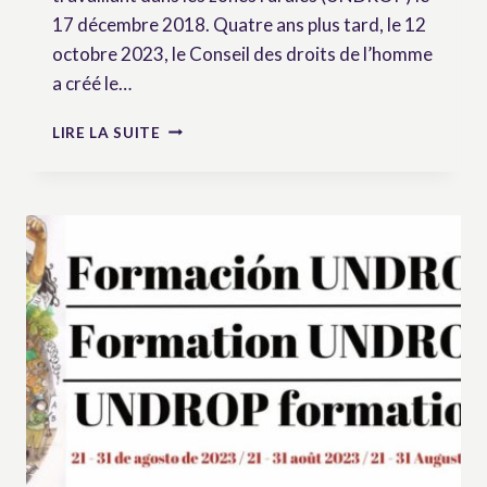
17 décembre 2018. Quatre ans plus tard, le 12
octobre 2023, le Conseil des droits de l’homme
a créé le…
VIDÉO
LIRE LA SUITE
DE
LA
FORMATION
:
LE
GROUPE
DE
TRAVAIL
DE
L’ONU
SUR
LES
DROITS
DES
PAYAN.NES