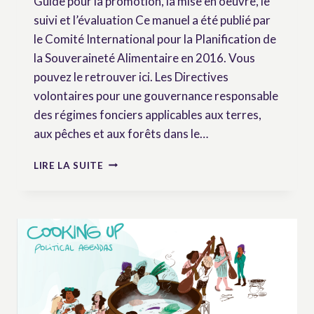
Guide pour la promotion, la mise en oeuvre, le
suivi et l’évaluation Ce manuel a été publié par
le Comité International pour la Planification de
la Souveraineté Alimentaire en 2016. Vous
pouvez le retrouver ici. Les Directives
volontaires pour une gouvernance responsable
des régimes fonciers applicables aux terres,
aux pêches et aux forêts dans le…
MANUEL
LIRE LA SUITE
POPULAIRE
DES
DIRECTIVES
POUR
LA
GOUVERNANCE
DES
TERRES,
PÊCHES
ET