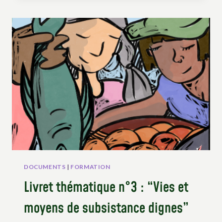
SUR
L’UNDROP
–
SESSION
1
« HISTOIRE
ET
ENSEIGNEMENTS
DE
LA
LUTTE
POUR
L’UNDROP »
DOCUMENTS
|
FORMATION
Livret thématique n°3 : “Vies et
moyens de subsistance dignes”