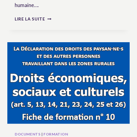
humaine….
BROCHURE
LIRE LA SUITE
SUR
LE
DROIT
À
LA
PARTICIPATION
DES
PEUPLES
RURAUX
DOCUMENTS
|
FORMATION