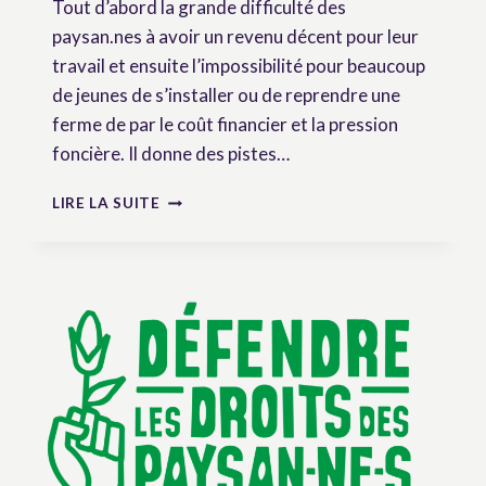
Tout d’abord la grande difficulté des
paysan.nes à avoir un revenu décent pour leur
travail et ensuite l’impossibilité pour beaucoup
de jeunes de s’installer ou de reprendre une
ferme de par le coût financier et la pression
foncière. Il donne des pistes…
ARCHIVE
LIRE LA SUITE
D’ACTUALITÉ
:
LA
SITUATION
DES
PAYSAN.NES
EN
EUROPE
EXIGE
TOUJOURS
LES
DROITS