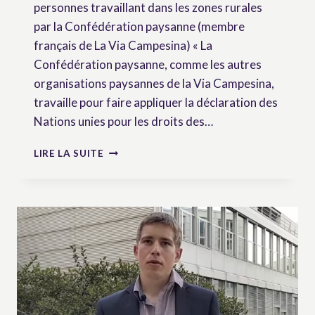
personnes travaillant dans les zones rurales
par la Confédération paysanne (membre
français de La Via Campesina) « La
Confédération paysanne, comme les autres
organisations paysannes de la Via Campesina,
travaille pour faire appliquer la déclaration des
Nations unies pour les droits des…
L’UNDROP,
LIRE LA SUITE
UNE
DÉCLARATION
DE
L’ONU
POUR
LES
PAYSAN·NES
ET
L’ENSEMBLE
DE
LA