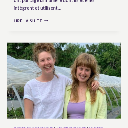
ont partagé la manière dont ils et elles
intègrent et utilisent…
DÉFENDRE
LIRE LA SUITE
LES
DROITS
DES
PAYSAN.NES
–
NEWSLETTER
N°2