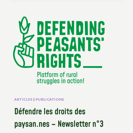
« LA
RÉFORME
AGRAIRE
EST
UNE
LIGNE
DIRECTRICE
DE
L’ONU
ET
PAS
SEULEMENT
UN
SLOGAN
DE
GAUCHE ».
ARTICLES
|
PUBLICATIONS
Défendre les droits des
paysan.nes – Newsletter n°3