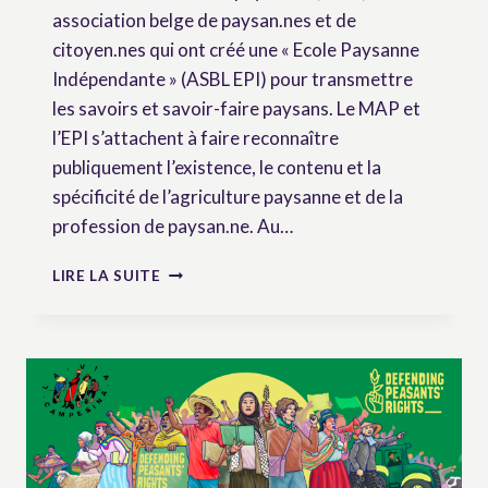
association belge de paysan.nes et de
citoyen.nes qui ont créé une « Ecole Paysanne
Indépendante » (ASBL EPI) pour transmettre
les savoirs et savoir-faire paysans. Le MAP et
l’EPI s’attachent à faire reconnaître
publiquement l’existence, le contenu et la
spécificité de l’agriculture paysanne et de la
profession de paysan.ne. Au…
LA
LIRE LA SUITE
CHARTE
DES
COMMUNES
PAYSANNES
DU
MAP
BELGIQUE
:
UN