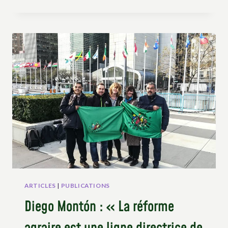
À
GAZA
:
REVUE
D’ARTICLES
ARTICLES
|
PUBLICATIONS
Diego Montón : « La réforme