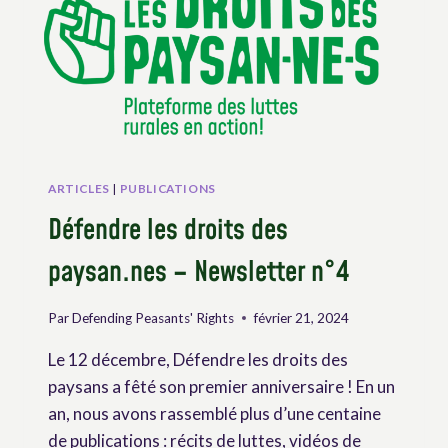
EN
APPRENDRE
PLUS
SUR
LE
NOUVEAU
GROUPE
DE
TRAVAIL
ARTICLES
|
PUBLICATIONS
DE
Défendre les droits des
L’ONU
paysan.nes – Newsletter n°4
Par
Defending Peasants' Rights
février 21, 2024
Le 12 décembre, Défendre les droits des
paysans a fêté son premier anniversaire ! En un
an, nous avons rassemblé plus d’une centaine
de publications : récits de luttes, vidéos de