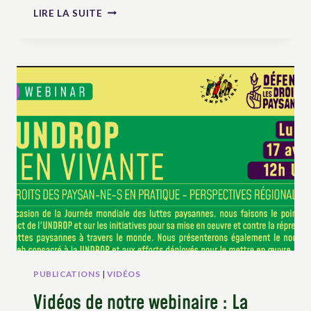
INTERVIEW
LIRE LA SUITE
DE
JESSIE
MACINNIS,
PAYSANNE
AU
CANADA
ET
MILITANTE
DES
DROITS
DES
PAYSAN.NES
PUBLICATIONS
|
VIDÉOS
Vidéos de notre webinaire : La