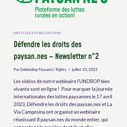
DE
L’UNDROP
–
INTERVIEW
DE
VINCENT
ARTICLES
|
PUBLICATIONS
DELOBEL
Défendre les droits des
paysan.nes – Newsletter n°2
Par
Defending Peasants' Rights
juillet 10, 2023
Les vidéos de notre webinaire l’UNDROP bien
vivante sont en ligne ! Pour marquer la journée
internationales des luttes paysannes le 17 avril
2023, Défendre les droits des paysan.nes et La
Via Campesina ont organisé un webinaire
réunissant 8 paysan.nes du monde entier, qui