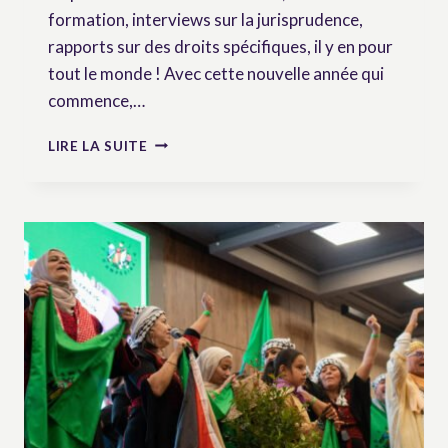
formation, interviews sur la jurisprudence,
rapports sur des droits spécifiques, il y en pour
tout le monde ! Avec cette nouvelle année qui
commence,…
DÉFENDRE
LIRE LA SUITE
LES
DROITS
DES
PAYSAN.NES
–
NEWSLETTER
N°4