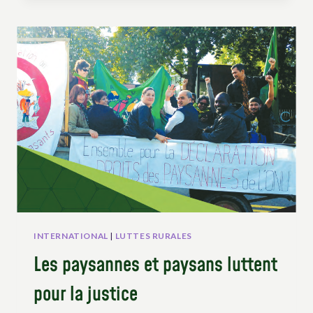
MISE
EN
OEUVRE
DES
DROITS
DES
PAYSAN·NE·S
EN
EUROPE
INTERNATIONAL
|
LUTTES RURALES
Les paysannes et paysans luttent
pour la justice