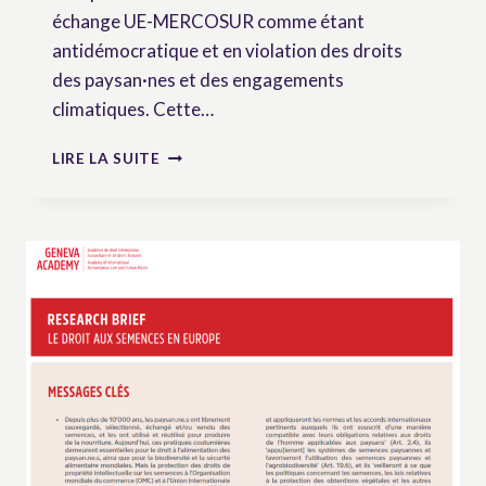
échange UE-MERCOSUR comme étant
antidémocratique et en violation des droits
des paysan·nes et des engagements
climatiques. Cette…
L’ALE
LIRE LA SUITE
UE-
MERCOSUR
VIOLE
LES
DROITS
DES
PAYSAN·NES
ET
LES
ENGAGEMENTS
CLIMATIQUES