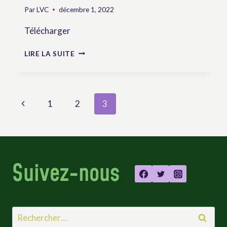
Par
LVC
décembre 1, 2022
Télécharger
LES
LIRE LA SUITE
PAYSANNES
ET
PAYSANS
LUTTENT
Page
Previous
1
2
3
POUR
LA
navigation
Page
JUSTICE
Suivez-nous
Rechercher :