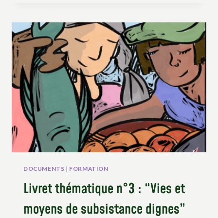
FORMATION
SUR
L’UNDROP
–
SESSION
2
«LES
DROITS
CLÉS»
DOCUMENTS
|
FORMATION
Livret thématique n°3 : “Vies et
moyens de subsistance dignes”