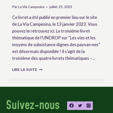
Par
La Via Campesina
juillet 25, 2023
Ce livret a été publié en premier lieu sur le site
de La Via Campesina, le 13 janvier 2023. Vous
pouvez le retrouvez ici. Le troisième livret
thématique de l’UNDROP sur “Les vies et les
moyens de subsistance dignes des paysan·nes”
est désormais disponible ! Il s’agit de la
troisième des quatre livrets thématiques –…
LIVRET
LIRE LA SUITE
THÉMATIQUE
N°3
:
“VIES
ET
Suivez-nous
MOYENS
DE
SUBSISTANCE