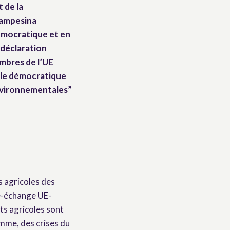
 de la
Campesina
mocratique et en
 déclaration
mbres de l’UE
ôle démocratique
environnementales”
s agricoles des
re-échange UE-
s agricoles sont
omme, des crises du