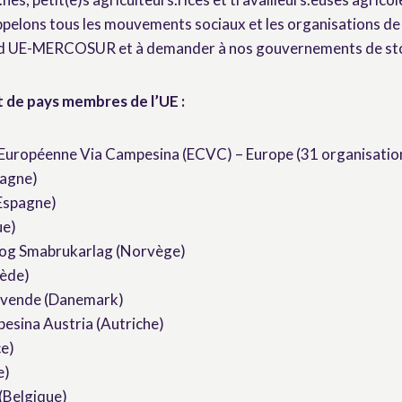
pelons tous les mouvements sociaux et les organisations de la
ord UE-MERCOSUR et à demander à nos gouvernements de sto
 de pays membres de l’UE
:
Européenne Via Campesina (ECVC) – Europe (31 organisati
agne)
(Espagne)
ue)
og Smabrukarlag (Norvège)
ède)
evende (Danemark)
sina Austria (Autriche)
e)
e)
(Belgique)