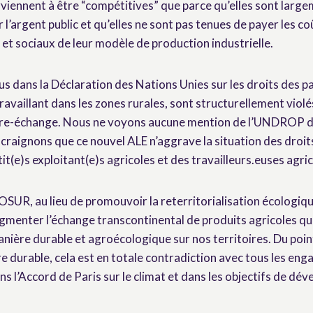
rviennent à être “compétitives” que parce qu’elles sont larg
l’argent public et qu’elles ne sont pas tenues de payer les co
t sociaux de leur modèle de production industrielle.
s dans la Déclaration des Nations Unies sur les droits des p
availlant dans les zones rurales, sont structurellement violé
ibre-échange. Nous ne voyons aucune mention de l’UNDROP da
ignons que ce nouvel ALE n’aggrave la situation des droit
it(e)s exploitant(e)s agricoles et des travailleurs.euses agric
UR, au lieu de promouvoir la reterritorialisation écologiq
ugmenter l’échange transcontinental de produits agricoles qu
nière durable et agroécologique sur nos territoires. Du poin
e durable, cela est en totale contradiction avec tous les en
 l’Accord de Paris sur le climat et dans les objectifs de dé