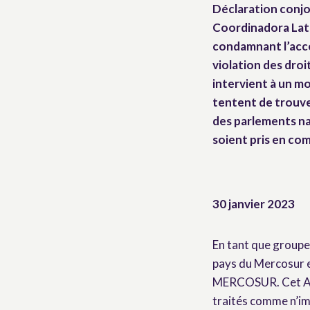
Déclaration conjo
Coordinadora Lat
condamnant l’acc
violation des dro
intervient à un m
tentent de trouve
des parlements na
soient pris en co
30 janvier 2023
En tant que groupe 
pays du Mercosur e
MERCOSUR. Cet ALE 
traités comme n’im