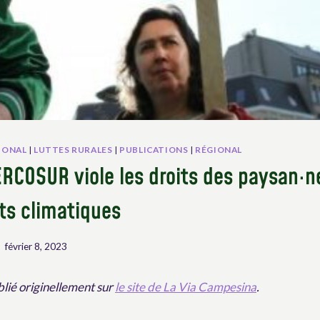
IONAL
|
LUTTES RURALES
|
PUBLICATIONS
|
RÉGIONAL
RCOSUR viole les droits des paysan·ne
s climatiques
février 8, 2023
blié originellement sur
le site de La Via Campesina
.