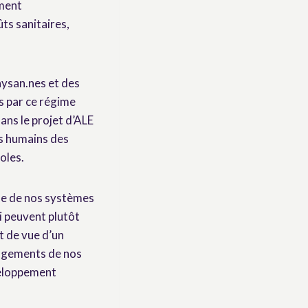
ement
ûts sanitaires,
aysan.nes et des
s par ce régime
ns le projet d’ALE
s humains des
oles.
ue de nos systèmes
i peuvent plutôt
t de vue d’un
gagements de nos
veloppement