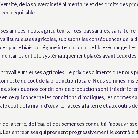
diversité, de la souveraineté alimentaire et des droits des pr
evenu équitable.
s années, nous, agriculteurs.rices, paysan.nes, sans-terre, 
vailleurs.euses agricoles, subissons les conséquences de la
es par le biais du régime international de libre-échange. Les
imentaires ont été systématiquement placés avant ceux des 
 travailleurs.euses agricoles. Le prix des aliments que nous 
éconnecté du coût de la production locale. Nous sommes mis 
res, alors que nos conditions de production sont très différe
e en ce qui concerne les conditions climatiques, les normes san
le coût de la main-d’œuvre, l’accès à la terre et aux outils de
 de la terre, de l’eau et des semences conduit à l’appauvriss
s. Les entreprises qui prennent progressivement le contrôle