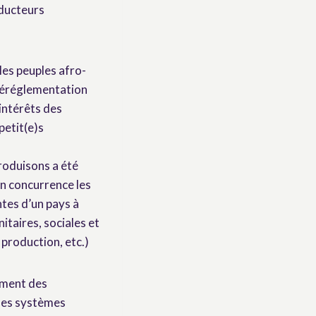
oducteurs
les peuples afro-
 déréglementation
 intérêts des
petit(e)s
produisons a été
en concurrence les
ntes d’un pays à
itaires, sociales et
 production, etc.)
ement des
 des systèmes