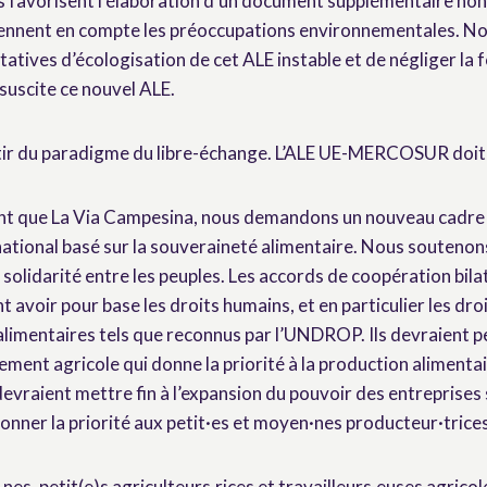
s favorisent l’élaboration d’un document supplémentaire no
prennent en compte les préoccupations environnementales. 
tives d’écologisation de cet ALE instable et de négliger la 
uscite ce nouvel ALE.
rtir du paradigme du libre-échange. L’ALE UE-MERCOSUR doit
ant que La Via Campesina, nous demandons un nouveau cadre 
ational basé sur la souveraineté alimentaire. Nous soutenon
a solidarité entre les peuples. Les accords de coopération bila
 avoir pour base les droits humains, et en particulier les dro
alimentaires tels que reconnus par l’UNDROP. Ils devraient 
ment agricole qui donne la priorité à la production alimentair
 devraient mettre fin à l’expansion du pouvoir des entreprises 
 donner la priorité aux petit·es et moyen·nes producteur·trice
nes, petit(e)s agriculteurs.rices et travailleurs.euses agrico