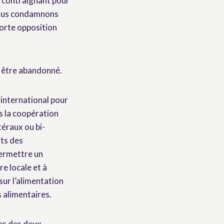
n contraignant pour
Nous condamnons
forte opposition
 être abandonné.
international pour
s la coopération
téraux ou bi-
its des
permettre un
e locale et à
sur l’alimentation
s alimentaires.
les des deux