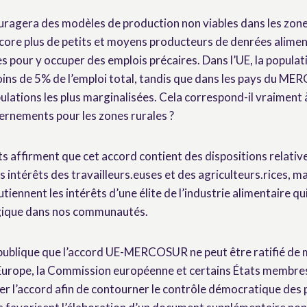
uragera des modèles de production non viables dans les zones
core plus de petits et moyens producteurs de denrées aliment
les pour y occuper des emplois précaires. Dans l’UE, la populat
ins de 5% de l’emploi total, tandis que dans les pays du ME
ulations les plus marginalisées. Cela correspond-il vraiment à
rnements pour les zones rurales ?
affirment que cet accord contient des dispositions relatives 
 intérêts des travailleurs.euses et des agriculteurs.rices, mai
utiennent les intérêts d’une élite de l’industrie alimentaire q
gique dans nos communautés.
é publique que l’accord UE-MERCOSUR ne peut être ratifié de
urope, la Commission européenne et certains États membres
ser l’accord afin de contourner le contrôle démocratique des