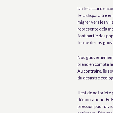
Un tel accord enco
fera disparaître en
migrer vers les vil
représente déjà mo
font partie des pop
terme de nos gouve
Nos gouvernements 
prend en compte les
Au contraire, ils so
du désastre écolo
Il est de notoriét
démocratique. En E
pression pour divi