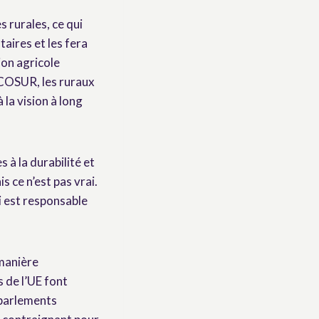
 rurales, ce qui
aires et les fera
ion agricole
RCOSUR, les ruraux
 la vision à long
à la durabilité et
s ce n’est pas vrai.
ui est responsable
 manière
 de l’UE font
 parlements