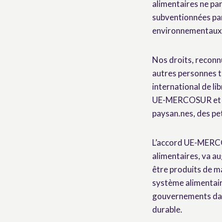
alimentaires ne pa
subventionnées par 
environnementaux e
Nos droits, reconnu
autres personnes tr
international de l
UE-MERCOSUR et cra
paysan.nes, des pet
L’accord UE-MERCOS
alimentaires, va a
être produits de ma
système alimentair
gouvernements dans
durable.