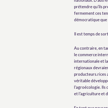
nationaux. D’autre
prétendre qu’ils 
fermement ces tenta
démocratique que s
Il est temps de so
Au contraire, en t
le commerce intern
internationale et l
régionaux devraient
producteurs.rices 
véritable développe
l’agroécologie. Ils
et l’agriculture et
En tant que paysan.