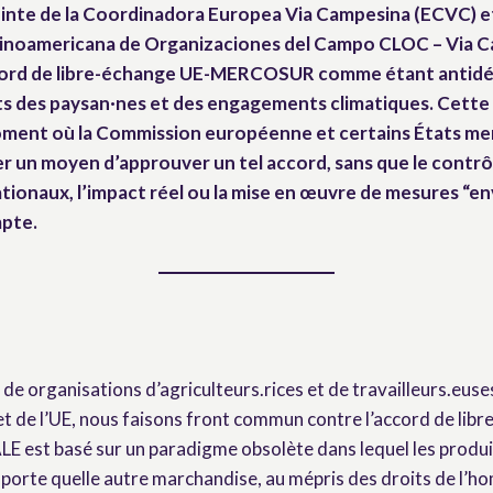
inte de la Coordinadora Europea Via Campesina (ECVC) et
inoamericana de Organizaciones del Campo CLOC – Via 
ord de libre-échange UE-MERCOSUR comme étant antidé
its des paysan·nes et des engagements climatiques. Cette
oment où la Commission européenne et certains États me
r un moyen d’approuver un tel accord, sans que le contr
tionaux, l’impact réel ou la mise en œuvre de mesures “
mpte.
de organisations d’agriculteurs.rices et de travailleurs.euse
t de l’UE, nous faisons front commun contre l’accord de lib
est basé sur un paradigme obsolète dans lequel les produit
porte quelle autre marchandise, au mépris des droits de l’h