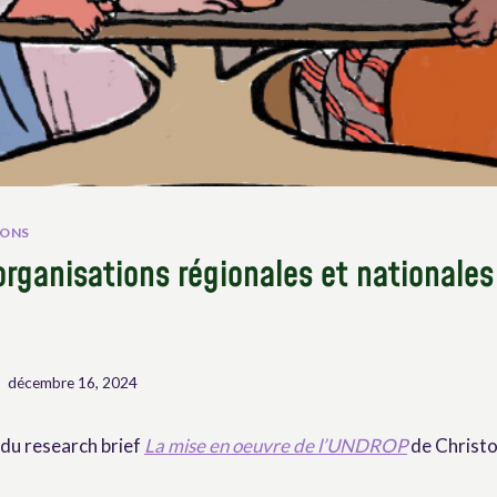
IONS
 organisations régionales et nationale
décembre 16, 2024
u du research brief
La mise en oeuvre de l’UNDROP
de Christo