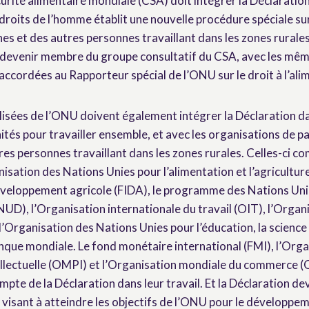
urité alimentaire mondiale (CSA) doit intégrer la Déclaration
s droits de l’homme établit une nouvelle procédure spéciale sur
es et des autres personnes travaillant dans les zones rurales
it devenir membre du groupe consultatif du CSA, avec les mê
 accordées au Rapporteur spécial de l’ONU sur le droit à l’ali
isées de l’ONU doivent également intégrer la Déclaration dan
tés pour travailler ensemble, et avec les organisations de p
res personnes travaillant dans les zones rurales. Celles-ci 
sation des Nations Unies pour l’alimentation et l’agriculture
éveloppement agricole (FIDA), le programme des Nations Uni
D), l’Organisation internationale du travail (OIT), l’Organ
l’Organisation des Nations Unies pour l’éducation, la science 
que mondiale. Le fond monétaire international (FMI), l’Org
tellectuelle (OMPI) et l’Organisation mondiale du commerce
pte de la Déclaration dans leur travail. Et la Déclaration de
 visant à atteindre les objectifs de l’ONU pour le développe