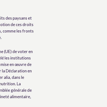
its des paysans et
motion de ces droits
s, comme les fronts
.
e (UE) de voter en
é les institutions
 mise en œuvre de
r la Déclaration en
r alia, dans le
nutrition. La
mblée générale de
ineté alimentaire,