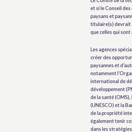
Le Comité de la séc
et si le Conseil de
paysans et paysann
titulaire(s) devra
que celles qui sont
Les agences spécial
créer des opportuni
paysannes et d’aut
notamment l’Organi
international de d
développement (PNU
de la santé (OMS), 
(UNESCO) et la Ban
de la propriété in
également tenir com
dans les stratégies