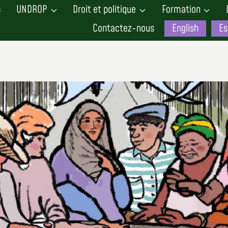
s
UNDROP
Droit et politique
Formation
Contactez-nous
English
Es