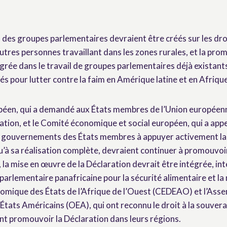
, des groupes parlementaires devraient être créés sur les dro
tres personnes travaillant dans les zones rurales, et la pro
égrée dans le travail de groupes parlementaires déjà existant
s pour lutter contre la faim en Amérique latine et en Afrique
éen, qui a demandé aux États membres de l’Union européenn
ation, et le Comité économique et social européen, qui a appel
s gouvernements des États membres à appuyer activement la
u’à sa réalisation complète, devraient continuer à promouvoi
 la mise en œuvre de la Déclaration devrait être intégrée, inte
e parlementaire panafricaine pour la sécurité alimentaire et la 
ique des États de l’Afrique de l’Ouest (CEDEAO) et l’Asse
États Américains (OEA), qui ont reconnu le droit à la souvera
t promouvoir la Déclaration dans leurs régions.