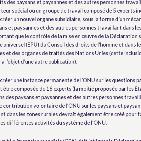
oits des paysans et paysannes et des autres personnes travail
rteur spécial ou un groupe de travail composé de 5 experts in
créer un nouvel organe subsidiaire, sous la forme d’un méca
ans et paysannes et des autres personnes travaillant dans les 
tant que le contrôle de la mise en œuvre de la Déclaration s
 universel (EPU) du Conseil des droits de l’homme et dans le
s et des organes de traités des Nations Unies (cette inclusi
ra l’objet d’une autre publication).
réer une instance permanente de l’ONU sur les questions p
it être composée de 16 experts (la moitié proposée par les Éta
ons des paysans et paysannes et des autres personnes travail
e contribution volontaire de l’ONU sur les paysans et paysan
nt dans les zones rurales devrait également être créé pour fa
les différentes activités du système de l’ONU.