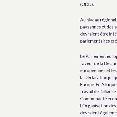
(ODD).
Au niveau régional
paysannes et des au
devraient être int
parlementaires créé
Le Parlement europ
faveur de la Déclar
européennes et le
la Déclaration jusq
Europe. En Afrique,
travail de l’allianc
Communauté économ
l’Organisation des 
devraient égalemen