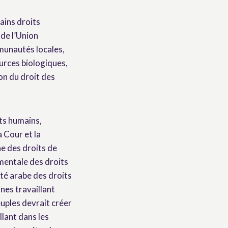
ains droits
 de l’Union
munautés locales,
ources biologiques,
on du droit des
ts humains,
 Cour et la
e des droits de
mentale des droits
té arabe des droits
nes travaillant
uples devrait créer
llant dans les