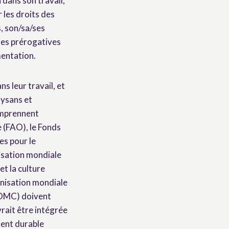
 dans son travail,
 les droits des
, son/sa/ses
mes prérogatives
mentation.
s leur travail, et
aysans et
comprennent
 (FAO), le Fonds
es pour le
isation mondiale
et la culture
anisation mondiale
 (OMC) doivent
vrait être intégrée
ment durable