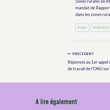
zones rurales en A
mandat de Rapporte
dans les zones rura
Post
#
ONU
#
UNDROP
Tags:
Navigation
PRÉCÉDENT
Réponses au 1er appel 
de
de travail de l’ONU s
l’article
A lire également