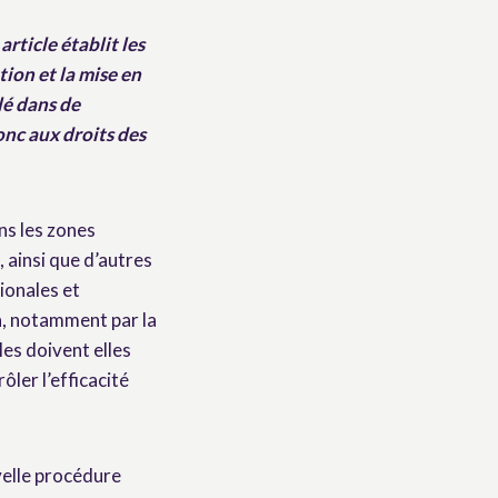
rticle établit les
ion et la mise en
lé dans de
onc aux droits des
ns les zones
 ainsi que d’autres
ionales et
on, notamment par la
les doivent elles
ôler l’efficacité
velle procédure