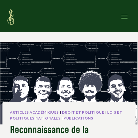
Skip
to
content
ARTICLES ACADÉMIQUES
|
DROIT ET POLITIQUE
|
LOIS ET
POLITIQUES NATIONALES
|
PUBLICATIONS
Reconnaissance de la