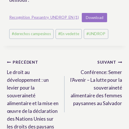
Recognition_Peasantry_UNDROP_EN (1)
Download
Post
#
derechos campesinos
#
En vedette
#
UNDROP
Tags:
Navigation
PRÉCÉDENT
SUIVANT
Le droit au
Conférence: Semer
de
développement : un
l’Avenir – La lutte pour la
l’article
levier pour la
souveraineté
souveraineté
alimentaire des femmes
alimentaire et la mise en
paysannes au Salvador
œuvre de la déclaration
des Nations Unies sur
les droits des paysans