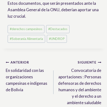
Estos documentos, que serán presentados ante la
Asamblea General de la ONU, deberían aportar una
luz crucial.
Etiquetas
#
derechos campesinos
#
Destacados
de
#
Soberanía Alimentaria
#
UNDROP
la
entrada:
Navegación
ANTERIOR
SIGUIENTE
En solidaridad con las
Convocatoria de
de
organizaciones
aportaciones : Personas
entradas
campesinas e indígenas
defensoras de derechos
de Bolivia
humanos y del ambiente
y el derecho a un
ambiente saludable