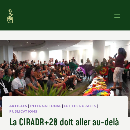
Skip
to
content
ARTICLES
|
INTERNATIONAL
|
LUTTES RURALES
|
PUBLICATIONS
La CIRADR+20 doit aller au-delà