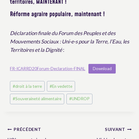
territoires, MAINTENANT !
R
é
forme agraire populaire, maintenant !
Déclaration finale du Forum des Peuples et des
Mouvements Sociaux : Uni·e·s pour la Terre, l’Eau, les
Territoires et la Dignité
:
FR-ICARRD20Forum-Declaration-FINAL
Download
Post
#
droit à la terre
#
En vedette
Tags:
#
Souveraineté alimentaire
#
UNDROP
Navigation
PRÉCÉDENT
SUIVANT