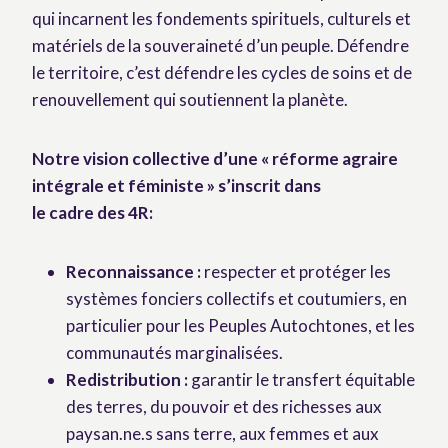
qui incarnent les fondements spirituels, culturels et
matériels de la souveraineté d’un peuple. Défendre
le territoire, c’est défendre les cycles de soins et de
renouvellement qui soutiennent la planète.
Notre vision collective d’une
«
r
é
forme agraire
int
é
grale et f
é
ministe
»
s’inscrit dans
le
cadre
des 4R
:
Reconnaissance :
respecter et protéger les
systèmes fonciers collectifs et coutumiers, en
particulier pour les Peuples Autochtones, et les
communautés marginalisées.
Redistribution :
garantir le transfert équitable
des terres, du pouvoir et des richesses aux
paysan.ne.s sans terre, aux femmes et aux