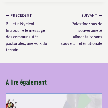
Navigation
PRÉCÉDENT
SUIVANT
Bulletin Nyeleni –
Palestine : pas de
de
Introduire le message
souveraineté
l’article
des communautés
alimentaire sans
pastorales, une voix du
souveraineté nationale
terrain
A lire également