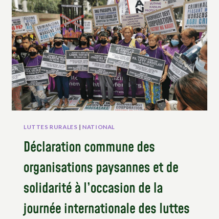
GOUVERNEMENT
DE
RÉFORMER
LA
LOI
INTERNE
POUR
S’ALIGNER
SUR
L’UNDROP
LUTTES RURALES
|
NATIONAL
Déclaration commune des
organisations paysannes et de
solidarité à l’occasion de la
journée internationale des luttes