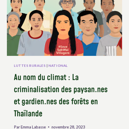
SOULIGNE
LES
BONNES
PRATIQUES
EN
MATIÈRE
DE
DROITS
DES
PAYSAN.NES
LUTTES RURALES
|
NATIONAL
Au nom du climat : La
criminalisation des paysan.nes
et gardien.nes des forêts en
Thaïlande
Par
Emma Labasse
novembre 28, 2023