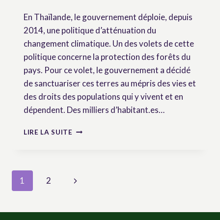
En Thaïlande, le gouvernement déploie, depuis
2014, une politique d’atténuation du
changement climatique. Un des volets de cette
politique concerne la protection des forêts du
pays. Pour ce volet, le gouvernement a décidé
de sanctuariser ces terres au mépris des vies et
des droits des populations qui y vivent et en
dépendent. Des milliers d’habitant.es…
AU
LIRE LA SUITE
NOM
DU
CLIMAT :
LA
Page
Next
1
2
CRIMINALISATION
DES
navigation
Page
PAYSAN.NES
ET