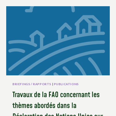
ORGANISATIONS
PAYSANNES
ET
DE
SOLIDARITÉ
À
L’OCCASION
DE
LA
JOURNÉE
INTERNATIONALE
DES
LUTTES
PAYSANNES
BRIEFINGS / RAPPORTS
|
PUBLICATIONS
Travaux de la FAO concernant les
thèmes abordés dans la