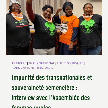
DES
SOLUTIONS
TECHNOCRATIQUES
POUR
METTRE
EN
ŒUVRE
UNE
VÉRITABLE
RÉFORME
AGRAIRE
INTÉGRALE:
MOUVEMENTS
ARTICLES
|
INTERNATIONAL
|
LUTTES RURALES
|
SOCIAUX
PUBLICATIONS
|
RÉGIONAL
MONDIAUX
Impunité des transnationales et
À
CARTHAGÈNE
souveraineté semencière :
interview avec l’Assemblée des