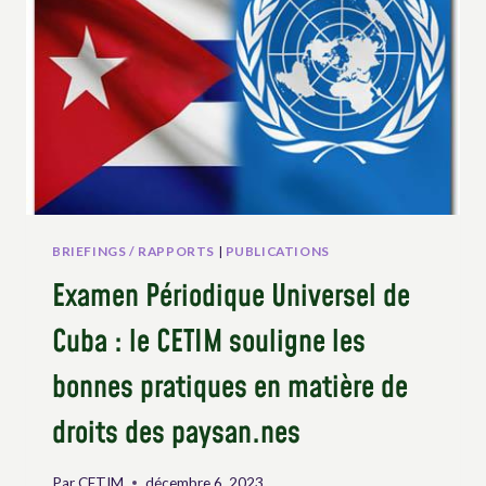
DE
SERGE
PEEREBOOM
DU
MAP
BELGIQUE
BRIEFINGS / RAPPORTS
|
PUBLICATIONS
Examen Périodique Universel de
Cuba : le CETIM souligne les
bonnes pratiques en matière de
droits des paysan.nes
Par
CETIM
décembre 6, 2023