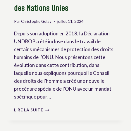
TRAVAILLANT
des Nations Unies
DANS
LES
ZONES
Par
Christophe Golay
juillet 11, 2024
RURALES
Depuis son adoption en 2018, la Déclaration
UNDROP a été incluse dans le travail de
certains mécanismes de protection des droits
humains de l’ONU. Nous présentons cette
évolution dans cette contribution, dans
laquelle nous expliquons pourquoi le Conseil
des droits de l’homme a créé une nouvelle
procédure spéciale de l’ONU avec un mandat
spécifique pour…
L’UNDROP
LIRE LA SUITE
DANS
LES
TRAVAUX