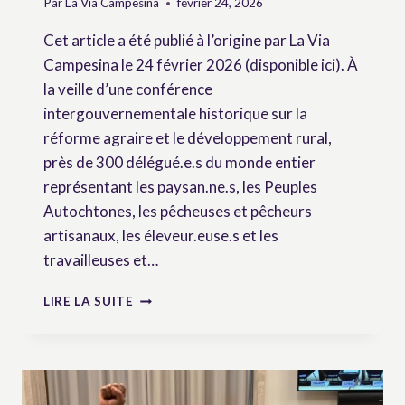
Par
La Via Campesina
février 24, 2026
Cet article a été publié à l’origine par La Via
Campesina le 24 février 2026 (disponible ici). À
la veille d’une conférence
intergouvernementale historique sur la
réforme agraire et le développement rural,
près de 300 délégué.e.s du monde entier
représentant les paysan.ne.s, les Peuples
Autochtones, les pêcheuses et pêcheurs
artisanaux, les éleveur.euse.s et les
travailleuses et…
LA
LIRE LA SUITE
CIRADR+20
DOIT
ALLER
AU-
DELÀ