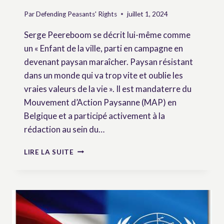
Par
Defending Peasants' Rights
juillet 1, 2024
Serge Peereboom se décrit lui-même comme
un « Enfant de la ville, parti en campagne en
devenant paysan maraîcher. Paysan résistant
dans un monde qui va trop vite et oublie les
vraies valeurs de la vie ». Il est mandaterre du
Mouvement d’Action Paysanne (MAP) en
Belgique et a participé activement à la
rédaction au sein du…
« L’UNDROP
LIRE LA SUITE
DU
LOCAL
AU
GLOBAL
! »
–
INTERVIEW