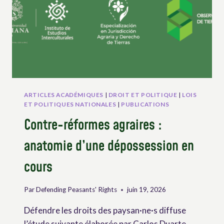
ARTICLES ACADÉMIQUES
|
DROIT ET POLITIQUE
|
LOIS
ET POLITIQUES NATIONALES
|
PUBLICATIONS
Contre-réformes agraires :
anatomie d’une dépossession en
cours
Par
Defending Peasants' Rights
juin 19, 2026
Défendre les droits des paysan·ne·s diffuse
l’étude suivante élaborée par Carlos Duarte,