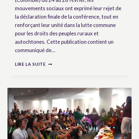
mouvements sociaux ont exprimé leur rejet de
la déclaration finale de la conférence, tout en
renforçant leur unité dans la lutte commune
pour les droits des peuples ruraux et
autochtones. Cette publication contient un
communiqué de…
LES
LIRE LA SUITE
RÉSULTATS
DE
LA
CIRADR+20
DU
POINT
DE
VUE
DES
MOUVEMENTS
RURAUX