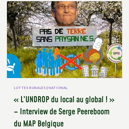
DES
MÉCANISMES
DE
DROITS
HUMAINS
DES
NATIONS
UNIES
LUTTES RURALES
|
NATIONAL
« L’UNDROP du local au global ! »
– Interview de Serge Peereboom
du MAP Belgique