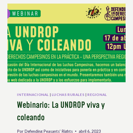
DERECHOS
CAMPESINOS
Y
DE
LOS
TRABAJADORES
RURALES
EN
TIEMPOS
DE
CRISIS
MÚLTIPLES
INTERNACIONAL
|
LUCHAS RURALES
|
REGIONAL
Webinario: La UNDROP viva y
coleando
Por
Defending Peasants' Rights
abril 6, 2023