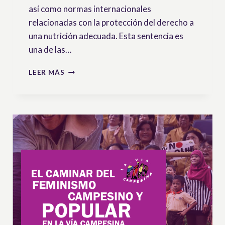
así como normas internacionales
relacionadas con la protección del derecho a
una nutrición adecuada. Esta sentencia es
una de las…
HONDURAS:
LEER MÁS
LA
CORTE
SUPREMA
UTILIZA
EL
ARTÍCULO
19
DE
LA
UNDROP
SOBRE
EL
DERECHO
A