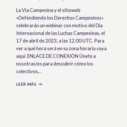
La Vía Campesina y el sitioweb
«Defendiendo los Derechos Campesinos»
celebrarán un webinar con motivo del Día
Internacional de las Luchas Campesinas, el
17 de abril de 2023, a las 12.00 UTC. Para
ver a qué hora será en su zona horaria vaya
aquí. ENLACE DE CONEXIÓN Únete a
nosotras/os para descubrir cómo los
colectivos…
WEBINARIO:
LEER MÁS
LA
UNDROP
VIVA
Y
COLEANDO