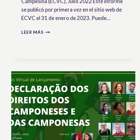
Campesina (ECVC), Julio 2022 Este informe
se publicó por primera vez en el sitio web de
ECVC el 31 de enero de 2023. Puede…
NAVEGANDO
LEER MÁS
ENTRE
SUEÑOS
Y
PRECARIEDAD:
CONDICIONES
DE
TRABAJO
Y
APRENDIZAJE
DELXS
JÓVENES
AGRICULTORXS,
PRACTICANTES
Y
VOLUNTARIXS
EN