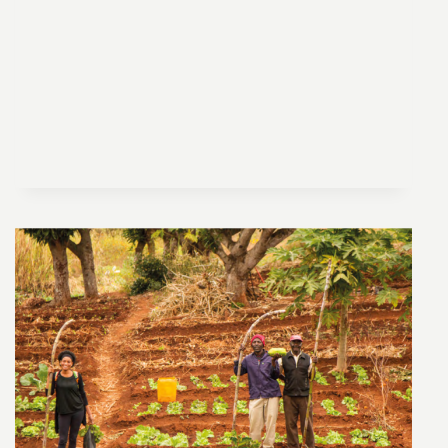
DEL
MOVIMIENTO
CAMPESINO
FRENTE
A
LA
DIGITALIZACIÓN
DE
LA
AGRICULTURA