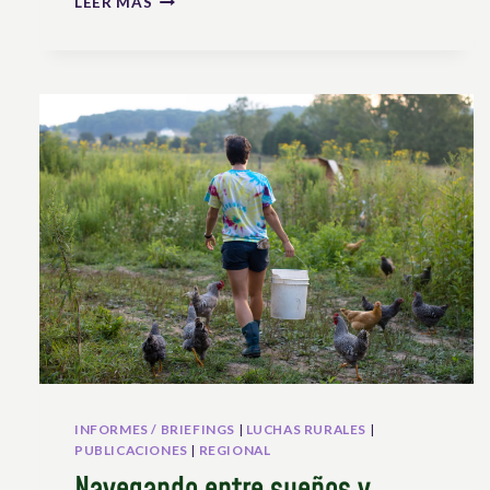
LEER MÁS
:
ALTO
A
LA
CRIMINALIZACIÓN
DE
LXS
CAMPESINXS
QUE
LUCHAN
CONTRA
LAS
MEGA-
BALSAS
ACAPARADORAS
DE
AGUA
INFORMES / BRIEFINGS
|
LUCHAS RURALES
|
PUBLICACIONES
|
REGIONAL
Navegando entre sueños y