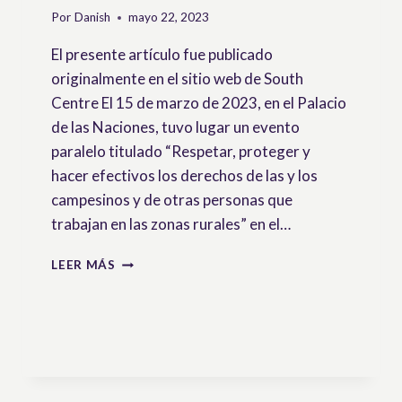
Por
Danish
mayo 22, 2023
El presente artículo fue publicado
originalmente en el sitio web de South
Centre El 15 de marzo de 2023, en el Palacio
de las Naciones, tuvo lugar un evento
paralelo titulado “Respetar, proteger y
hacer efectivos los derechos de las y los
campesinos y de otras personas que
trabajan en las zonas rurales” en el…
EVENTO
LEER MÁS
PARALELO
EN
EL
CONSEJO
DE
DERECHOS
HUMANOS: