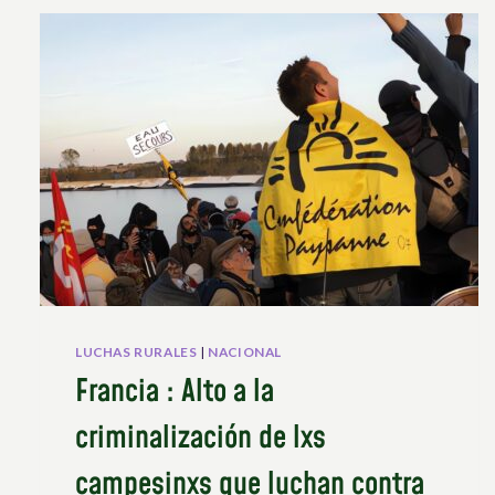
EN
LA
LABOR
DE
LOS
MECANISMOS
DE
DERECHOS
HUMANOS
DE
LAS
NACIONES
UNIDAS
LUCHAS RURALES
|
NACIONAL
Francia : Alto a la
criminalización de lxs
campesinxs que luchan contra